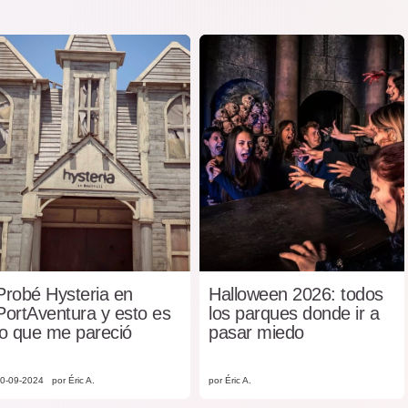
Probé Hysteria en
Halloween 2026: todos
PortAventura y esto es
los parques donde ir a
lo que me pareció
pasar miedo
0-09-2024
por Éric A.
por Éric A.