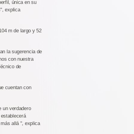
rfil, única en su
", explica
104 m de largo y 52
ían la sugerencia de
hos con nuestra
Técnico de
ue cuentan con
ue un verdadero
 establecerá
más allá ", explica