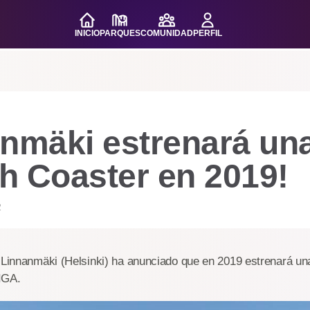
INICIO
PARQUES
COMUNIDAD
PERFIL
anmäki estrenará un
h Coaster en 2019!
2
s Linnanmäki (Helsinki) ha anunciado que en 2019 estrenará u
IGA.