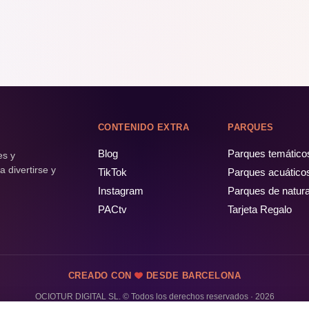
CONTENIDO EXTRA
PARQUES
Blog
Parques temático
es y
 divertirse y
TikTok
Parques acuático
Instagram
Parques de natur
PACtv
Tarjeta Regalo
CREADO CON
DESDE BARCELONA
OCIOTUR DIGITAL SL. © Todos los derechos reservados · 2026