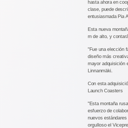
hasta ahora en coop
clase, puede descri
entusiasmada Pia A
Esta nueva montaña
m de alto, y contar
"Fue una elección f
diseño más creativ
mayor adquisición 
Linnanmäki.
Con esta adquisici
Launch Coasters
"Esta montaña rusa 
esfuerzo de colabo
nuevos estándares n
orgulloso el Vicepr