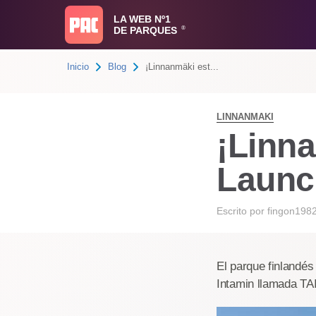
LA WEB Nº1
DE PARQUES
®
Inicio
Blog
¡Linnanmäki est...
LINNANMAKI
¡Linn
Launc
Escrito por
fingon198
El parque finlandé
Intamin llamada TA