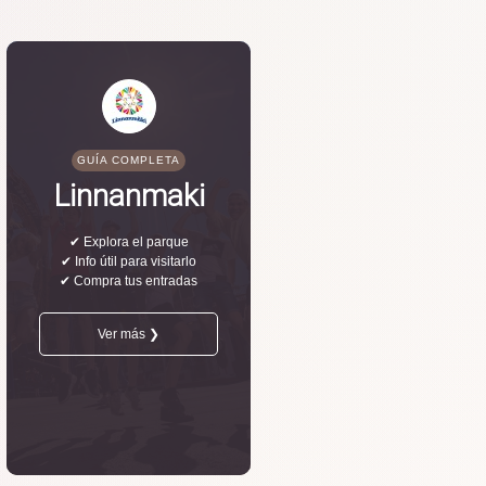
GUÍA COMPLETA
Linnanmaki
✔ Explora el parque
✔ Info útil para visitarlo
✔ Compra tus entradas
Ver más ❯