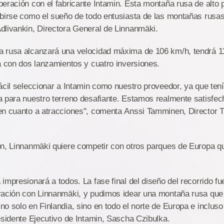
eración con el fabricante Intamin. Esta montaña rusa de alto pe
birse como el sueño de todo entusiasta de las montañas rusas
dlivankin, Directora General de Linnanmäki.
 rusa alcanzará una velocidad máxima de 106 km/h, tendrá 1
á con dos lanzamientos y cuatro inversiones.
ácil seleccionar a Intamin como nuestro proveedor, ya que ten
a para nuestro terreno desafiante. Estamos realmente satisfec
en cuanto a atracciones", comenta Anssi Tamminen, Director 
ón, Linnanmäki quiere competir con otros parques de Europa q
impresionará a todos. La fase final del diseño del recorrido f
ración con Linnanmäki, y pudimos idear una montaña rusa que
o solo en Finlandia, sino en todo el norte de Europa e incluso 
esidente Ejecutivo de Intamin, Sascha Czibulka.