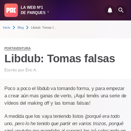
LA WEB Nº1
DE PARQUES
®
Inicio
Blog
Libdub: Tomas f...
PORTAVENTURA
Libdub: Tomas falsas
Escrito por
Éric A.
Poco a poco el libdub va tomando forma, y para empezar
a crear aún mas ganas de verlo, ¡Aquí tenéis una serie de
vídeos del making off y las tomas falsas!
A medida que los vaya teniendo listos
(porqué era todo
uno, pero lo he tenido que partir en varios trozos, porqué
sinó youtube me mandaba al cuerno)
los iré colocando en