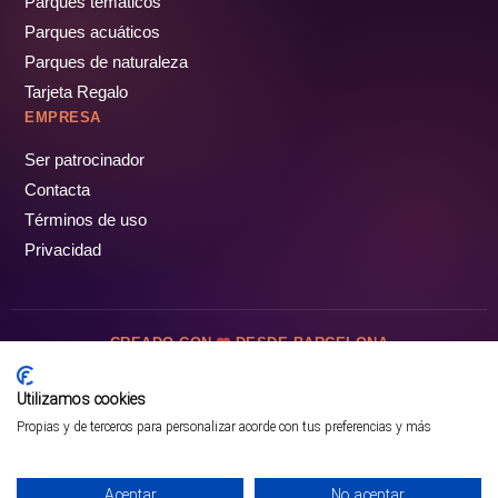
Parques temáticos
Parques acuáticos
Parques de naturaleza
Tarjeta Regalo
EMPRESA
Ser patrocinador
Contacta
Términos de uso
Privacidad
CREADO CON
DESDE BARCELONA
OCIOTUR DIGITAL SL. © Todos los derechos reservados · 2026
Utilizamos cookies
Propias y de terceros para personalizar acorde con tus preferencias y más
Aceptar
No aceptar