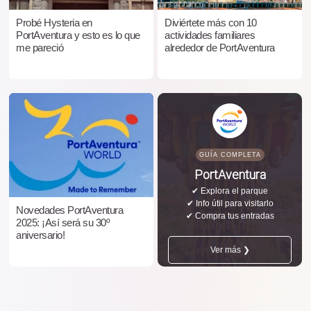
Probé Hysteria en
Diviértete más con 10
PortAventura y esto es lo que
actividades familiares
me pareció
alrededor de PortAventura
GUÍA COMPLETA
PortAventura
✔ Explora el parque
✔ Info útil para visitarlo
Novedades PortAventura
✔ Compra tus entradas
2025: ¡Así será su 30º
aniversario!
Ver más ❯