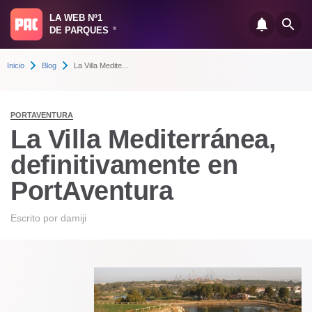
LA WEB Nº1
DE PARQUES
®
Inicio
Blog
La Villa Medite...
PORTAVENTURA
La Villa Mediterránea,
definitivamente en
PortAventura
Escrito por
damiji