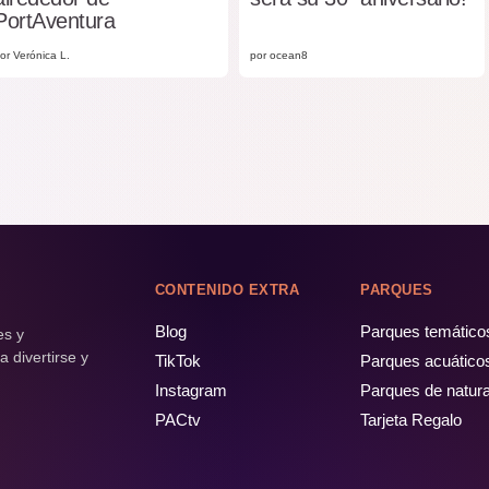
PortAventura
or Verónica L.
por ocean8
CONTENIDO EXTRA
PARQUES
Blog
Parques temático
es y
 divertirse y
TikTok
Parques acuático
Instagram
Parques de natur
PACtv
Tarjeta Regalo