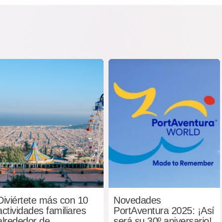
Diviértete más con 10
Novedades
actividades familiares
PortAventura 2025: ¡Así
alrededor de
será su 30º aniversario!