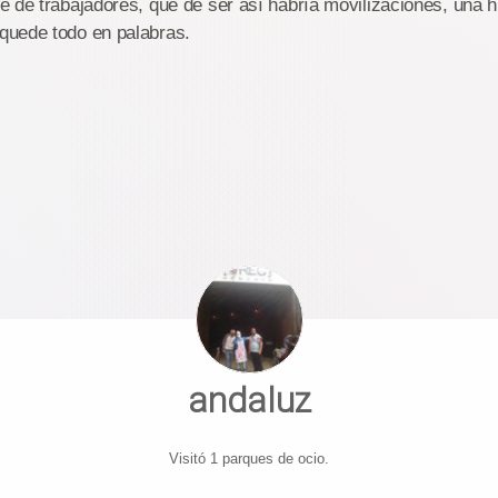
 de trabajadores, que de ser así habría movilizaciones, una h
uede todo en palabras.
andaluz
Visitó 1 parques de ocio.