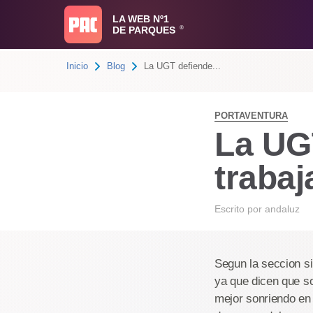
LA WEB Nº1
DE PARQUES
®
Inicio
Blog
La UGT defiende...
PORTAVENTURA
La UGT
trabaj
Escrito por
andaluz
Segun la seccion si
ya que dicen que so
mejor sonriendo en