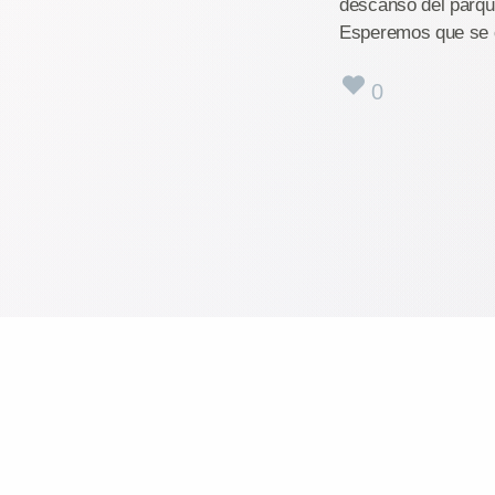
descanso del parque
Esperemos que se q
0