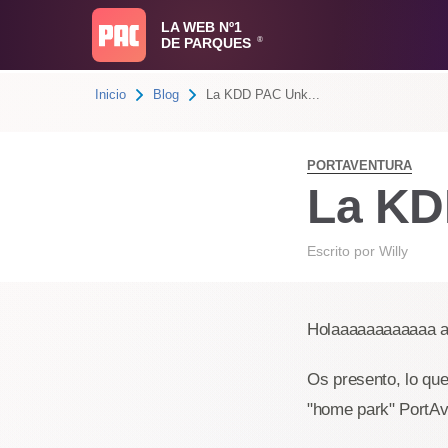
LA WEB Nº1
DE PARQUES
®
Inicio
Blog
La KDD PAC Unk...
PORTAVENTURA
La KD
Escrito por
Willy
Holaaaaaaaaaaaa a
Os presento, lo que
"home park" PortAv