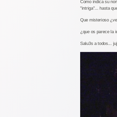
Como indica su nom
"intriga"... hasta qu
Que misterioso ¿ver
¿que os parece la id
Salu3s a todos... ju