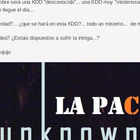
bre será una KDD "desconocida"... una KDD muy "misteriosa
e llegue el día...
dad?... ¿que se hará en esta KDD?... todo un misterio... de m
ea? ¿Estais dispuestos a sufrir la intriga...?
jujuju