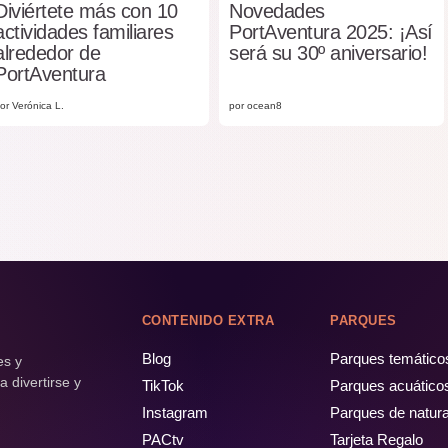
Diviértete más con 10
Novedades
actividades familiares
PortAventura 2025: ¡Así
alrededor de
será su 30º aniversario!
PortAventura
or Verónica L.
por ocean8
CONTENIDO EXTRA
PARQUES
Blog
Parques temático
es y
 divertirse y
TikTok
Parques acuático
Instagram
Parques de natur
PACtv
Tarjeta Regalo