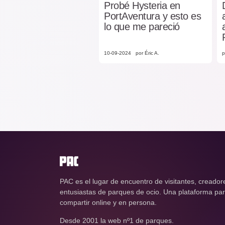
Probé Hysteria en
PortAventura y esto es
lo que me pareció
10-09-2024
por Éric A.
p
PAC es el lugar de encuentro de visitantes, creador
entusiastas de parques de ocio. Una plataforma para
compartir online y en persona.
Desde 2001 la web nº1 de parques.