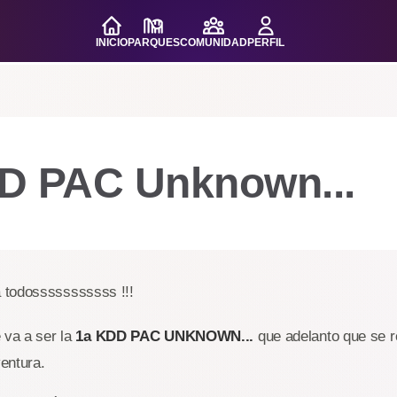
INICIO
PARQUES
COMUNIDAD
PERFIL
D PAC Unknown...
 todosssssssssss !!!
 va a ser la
1a KDD PAC UNKNOWN...
que adelanto que se r
entura.