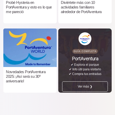
Probé Hysteria en
Diviértete más con 10
PortAventura y esto es lo que
actividades familiares
me pareció
alrededor de PortAventura
GUÍA COMPLETA
PortAventura
✔ Explora el parque
✔ Info útil para visitarlo
Novedades PortAventura
✔ Compra tus entradas
2025: ¡Así será su 30º
aniversario!
Ver más ❯