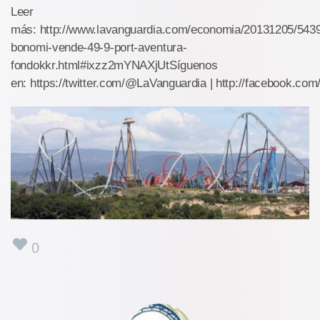
Leer
más: http://www.lavanguardia.com/economia/20131205/5439
bonomi-vende-49-9-port-aventura-
fondokkr.html#ixzz2mYNAXjUtSíguenos
en: https://twitter.com/@LaVanguardia | http://facebook.co
0