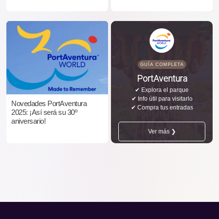
GUÍA COMPLETA
PortAventura
✔ Explora el parque
✔ Info útil para visitarlo
Novedades PortAventura
✔ Compra tus entradas
2025: ¡Así será su 30º
aniversario!
Ver más ❯