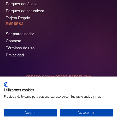
Parques acuáticos
Parques de naturaleza
Tarjeta Regalo
EMPRESA
Ser patrocinador
Contacta
Términos de uso
Privacidad
CREADO CON
DESDE BARCELONA
OCIOTUR DIGITAL SL. © Todos los derechos reservados · 2026
Utilizamos cookies
Propias y de terceros para personalizar acorde con tus preferencias y más
Aceptar
No aceptar