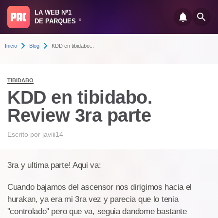
LA WEB Nº1
DE PARQUES
®
Inicio
Blog
KDD en tibidabo...
TIBIDABO
KDD en tibidabo.
Review 3ra parte
Escrito por
javiii14
3ra y ultima parte! Aqui va:
Cuando bajamos del ascensor nos dirigimos hacia el
hurakan, ya era mi 3ra vez y parecia que lo tenia
''controlado'' pero que va, seguia dandome bastante