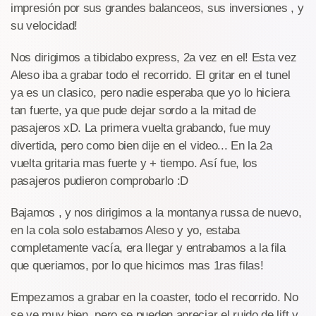
impresión por sus grandes balanceos, sus inversiones , y
su velocidad!
Nos dirigimos a tibidabo express, 2a vez en el! Esta vez
Aleso iba a grabar todo el recorrido. El gritar en el tunel
ya es un clasico, pero nadie esperaba que yo lo hiciera
tan fuerte, ya que pude dejar sordo a la mitad de
pasajeros xD. La primera vuelta grabando, fue muy
divertida, pero como bien dije en el video... En la 2a
vuelta gritaria mas fuerte y + tiempo. Así fue, los
pasajeros pudieron comprobarlo :D
Bajamos , y nos dirigimos a la montanya russa de nuevo,
en la cola solo estabamos Aleso y yo, estaba
completamente vacía, era llegar y entrabamos a la fila
que queriamos, por lo que hicimos mas 1ras filas!
Empezamos a grabar en la coaster, todo el recorrido. No
se ve muy bien, pero se pueden apreciar el ruido de lift y