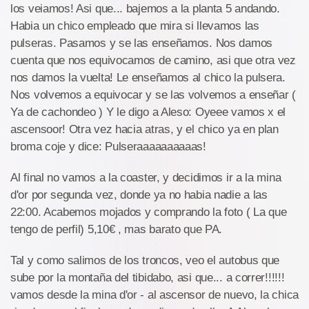
los veiamos! Asi que... bajemos a la planta 5 andando.
Habia un chico empleado que mira si llevamos las
pulseras. Pasamos y se las enseñamos. Nos damos
cuenta que nos equivocamos de camino, asi que otra vez
nos damos la vuelta! Le enseñamos al chico la pulsera.
Nos volvemos a equivocar y se las volvemos a enseñar (
Ya de cachondeo ) Y le digo a Aleso: Oyeee vamos x el
ascensoor! Otra vez hacia atras, y el chico ya en plan
broma coje y dice: Pulseraaaaaaaaaas!
Al final no vamos a la coaster, y decidimos ir a la mina
d'or por segunda vez, donde ya no habia nadie a las
22:00. Acabemos mojados y comprando la foto ( La que
tengo de perfil) 5,10€ , mas barato que PA.
Tal y como salimos de los troncos, veo el autobus que
sube por la montaña del tibidabo, asi que... a correr!!!!!!
vamos desde la mina d'or - al ascensor de nuevo, la chica