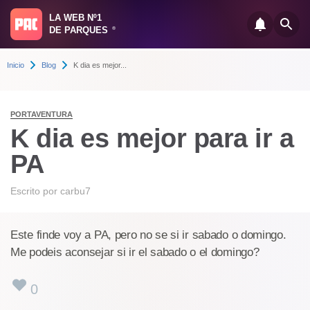
LA WEB Nº1
DE PARQUES
®
Inicio
Blog
K dia es mejor...
PORTAVENTURA
K dia es mejor para ir a
PA
Escrito por
carbu7
Este finde voy a PA, pero no se si ir sabado o domingo.
Me podeis aconsejar si ir el sabado o el domingo?
0