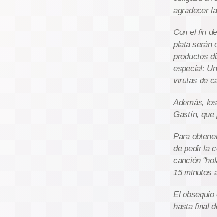
agradecer la
Con el fin d
plata serán 
productos di
especial: Un
virutas de c
Además, los 
Gastín, que
Para obtener
de pedir la 
canción "hol
15 minutos a
El obsequio 
hasta final 