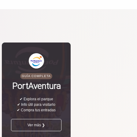
GUÍA COMPLETA
PortAventura
✔ Explora el parque
✔ Info útil para visitarlo
✔ Compra tus entradas
Ver más ❯