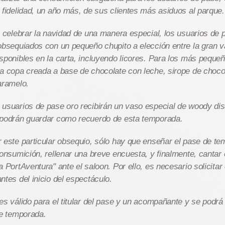
 fidelidad, un año más, de sus clientes más asiduos al parque.
e celebrar la navidad de una manera especial, los usuarios de
obsequiados con un pequeño chupito a elección entre la gran v
sponibles en la carta, incluyendo licores. Para los más peque
a copa creada a base de chocolate con leche, sirope de choco
aramelo.
usuarios de pase oro recibirán un vaso especial de woody di
 podrán guardar como recuerdo de esta temporada.
 este particular obsequio, sólo hay que enseñar el pase de te
consumición, rellenar una breve encuesta, y finalmente, cantar el
a PortAventura" ante el saloon. Por ello, es necesario solicitar
ntes del inicio del espectáculo.
es válido para el titular del pase y un acompañante y se podrá
de temporada.