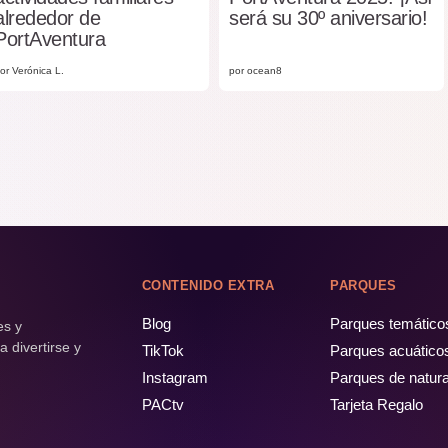
alrededor de
será su 30º aniversario!
PortAventura
or Verónica L.
por ocean8
CONTENIDO EXTRA
PARQUES
Blog
Parques temático
es y
 divertirse y
TikTok
Parques acuático
Instagram
Parques de natur
PACtv
Tarjeta Regalo