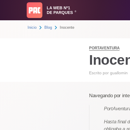
LA WEB Nº1
DE PARQUES
®
Inicio
Blog
Inocente
PORTAVENTURA
Inoce
Escrito por
guallomin
Navegando por inter
PortAventura
Hasta final 
obligaba a r