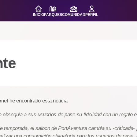
INICIO
PARQUES
COMUNIDAD
PERFIL
nte
net he encontrado esta noticia
 obsequia a sus usuarios de pase su fidelidad con un regalo e
de temporada, el saloon de PortAventura cambia su -criticada- 
ealizar una consumición obligatoria para los usuarios de pase, c