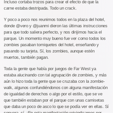
Incluso cortaba trozos para crear el efecto de que la
carne estaba destripada. Todo un crack.
Y poco a poco nos reunimos todos en la plaza del hotel,
donde @vero y @juanmi dieron las últimas instrucciones
para que todo saliera perfecto, y nos dirijimos hacia el
parque. Un momento muy bueno fue ver como todos los
zombies pasaban torniquetes del hotel, enseñando y
pasando su tarjeta. Sí, los zombies, aunque estén
muertos, también pagan.
Toda la gente que había por juegos de Far West ya
estaba alucinando con tal agrupación de zombies, y más
aún lo hizo toda la gente que se cruzaba con la zombie-
walk, algunos confundiéndonos con alguna manifestación
de igualdad de derechos o algo por el estilo, que se ve
que también estaban por el parque con unas camisetas
que daba un poco de asco lo que se podía ver en ellas. Sí
senyora, sí. ¡En esta manifestación reivindicamos por