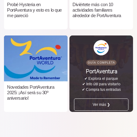
Probé Hysteria en
Diviértete más con 10
PortAventura y esto es lo que
actividades familiares
me pareció
alrededor de PortAventura
GUÍA COMPLETA
PortAventura
✔ Explora el parque
✔ Info útil para visitarlo
Novedades PortAventura
✔ Compra tus entradas
2025: ¡Así será su 30º
aniversario!
Ver más ❯