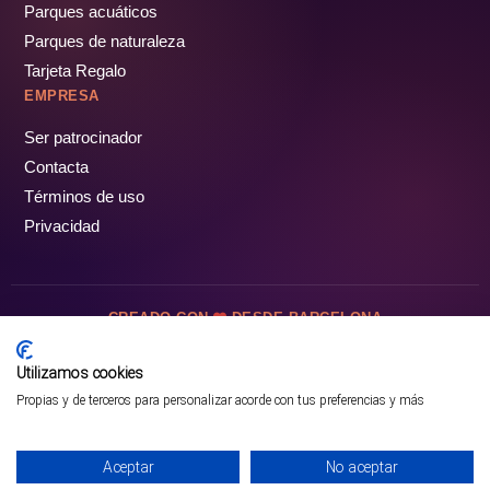
Parques acuáticos
Parques de naturaleza
Tarjeta Regalo
EMPRESA
Ser patrocinador
Contacta
Términos de uso
Privacidad
CREADO CON
DESDE BARCELONA
OCIOTUR DIGITAL SL. © Todos los derechos reservados · 2026
Utilizamos cookies
Propias y de terceros para personalizar acorde con tus preferencias y más
Aceptar
No aceptar