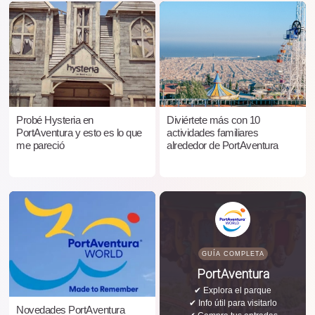
Probé Hysteria en
Diviértete más con 10
PortAventura y esto es lo que
actividades familiares
me pareció
alrededor de PortAventura
GUÍA COMPLETA
PortAventura
✔ Explora el parque
✔ Info útil para visitarlo
Novedades PortAventura