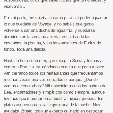
sospechosas, otros que saben cosas que tú no sabes, y
viceversa...
Por mi parte, me volví a la cama para así poder aguantar
lo que quedaba de Voyage, y no sabéis que gusto
volverse a dar una ducha de agua fría, y quedarse
dormido con la ventana abierta, escuchando las
cascadas, la piscina, y los lanzamientos de Furius de
fondo. Toda una delicia.
Hasta la hora de comer, que recogí a Sonia y fuimos a
comer a Port Halley, dándonos cuenta que poco a poco
van cerrando todos los restaurantes que frecuentamos
muchas veces una vez cerrados el parque. ¿Dónde
vamos a cenar ahora?Allí coincidimos con los padres de
Bea, encantadores y simpáticos como siempre, aunque
tuvimos que marchar para nuestra misión: preparar los
platos asquerosos para la gymkana de la noche. Nos
ayudaba @pato, todo un experto culinario en destrozar