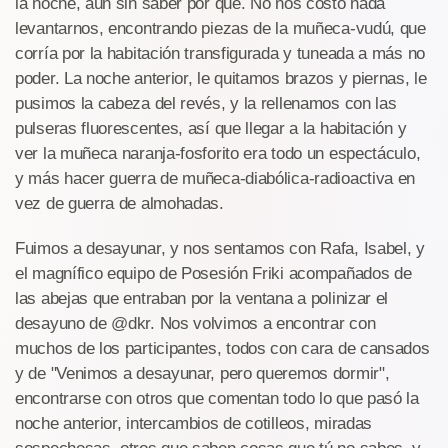
la noche, aún sin saber por qué. No nos costó nada
levantarnos, encontrando piezas de la muñeca-vudú, que
corría por la habitación transfigurada y tuneada a más no
poder. La noche anterior, le quitamos brazos y piernas, le
pusimos la cabeza del revés, y la rellenamos con las
pulseras fluorescentes, así que llegar a la habitación y
ver la muñeca naranja-fosforito era todo un espectáculo,
y más hacer guerra de muñeca-diabólica-radioactiva en
vez de guerra de almohadas.
Fuimos a desayunar, y nos sentamos con Rafa, Isabel, y
el magnífico equipo de Posesión Friki acompañados de
las abejas que entraban por la ventana a polinizar el
desayuno de @dkr. Nos volvimos a encontrar con
muchos de los participantes, todos con cara de cansados
y de "Venimos a desayunar, pero queremos dormir",
encontrarse con otros que comentan todo lo que pasó la
noche anterior, intercambios de cotilleos, miradas