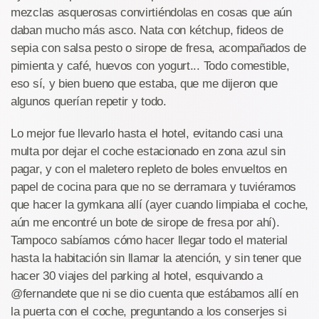
mezclas asquerosas convirtiéndolas en cosas que aún
daban mucho más asco. Nata con kétchup, fideos de
sepia con salsa pesto o sirope de fresa, acompañados de
pimienta y café, huevos con yogurt... Todo comestible,
eso sí, y bien bueno que estaba, que me dijeron que
algunos querían repetir y todo.
Lo mejor fue llevarlo hasta el hotel, evitando casi una
multa por dejar el coche estacionado en zona azul sin
pagar, y con el maletero repleto de boles envueltos en
papel de cocina para que no se derramara y tuviéramos
que hacer la gymkana allí (ayer cuando limpiaba el coche,
aún me encontré un bote de sirope de fresa por ahí).
Tampoco sabíamos cómo hacer llegar todo el material
hasta la habitación sin llamar la atención, y sin tener que
hacer 30 viajes del parking al hotel, esquivando a
@fernandete que ni se dio cuenta que estábamos allí en
la puerta con el coche, preguntando a los conserjes si