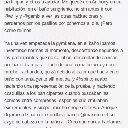
participar, y otros a ayudar. Me quedé con Anthony en su
habitación, en el baño sangriento, no sin antes ir con
@willy y @gemix a ver las otras habitaciones y
perdernos por los pasillos por ponernos al día. ¡Pero
como reímos!
Ya una vez empezada la gymkana, en el baño íbamos
inventando normas al momento, descontando segundos a
los participantes que no callaban, descontando canicas
por hacer trampas... Todo de una forma bizarra y con
mucho cachondeo, quizá debido al calor que hacía en el
baño con tanta gente allí metida, y @spirito acabó
haciendo una representación de la prueba, y haciendo
cosquillas a los participantes cuando buscaban las
canicas entre compresas, esponjas que emulaban
excrementos, y sirope, mucho sirope de fresa. Aunque
dejamos de hacer cosquillas cuando @manuteruel se
cayó de cabeza en la bañera. ¡Creo que nunca habíamos