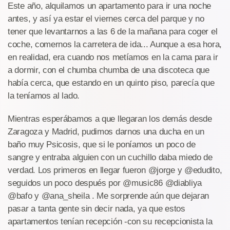
Este año, alquilamos un apartamento para ir una noche
antes, y así ya estar el viernes cerca del parque y no
tener que levantarnos a las 6 de la mañana para coger el
coche, comernos la carretera de ida... Aunque a esa hora,
en realidad, era cuando nos metíamos en la cama para ir
a dormir, con el chumba chumba de una discoteca que
había cerca, que estando en un quinto piso, parecía que
la teníamos al lado.
Mientras esperábamos a que llegaran los demás desde
Zaragoza y Madrid, pudimos darnos una ducha en un
baño muy Psicosis, que si le poníamos un poco de
sangre y entraba alguien con un cuchillo daba miedo de
verdad. Los primeros en llegar fueron @jorge y @edudito,
seguidos un poco después por @music86 @diabliya
@bafo y @ana_sheila . Me sorprende aún que dejaran
pasar a tanta gente sin decir nada, ya que estos
apartamentos tenían recepción -con su recepcionista la