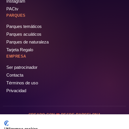
Instagram
PACtv
PARQUES
Parques temáticos
Parques acuáticos
Parques de naturaleza
Tarjeta Regalo
EMPRESA
Ser patrocinador
Contacta
Términos de uso
Privacidad
CREADO CON
DESDE BARCELONA
OCIOTUR DIGITAL SL. © Todos los derechos reservados · 2026