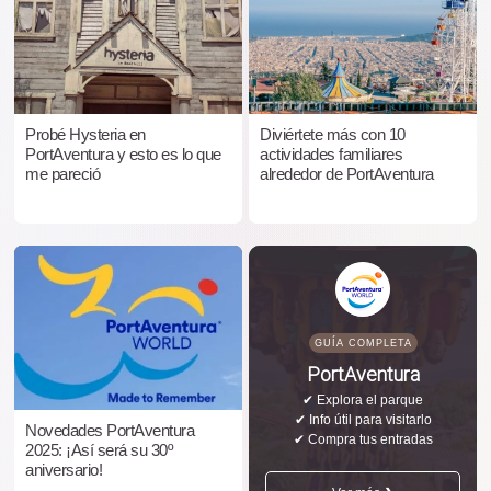
Probé Hysteria en
Diviértete más con 10
PortAventura y esto es lo que
actividades familiares
me pareció
alrededor de PortAventura
GUÍA COMPLETA
PortAventura
✔ Explora el parque
✔ Info útil para visitarlo
Novedades PortAventura
✔ Compra tus entradas
2025: ¡Así será su 30º
aniversario!