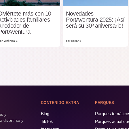
Diviértete más con 10
Novedades
actividades familiares
PortAventura 2025: ¡Así
alrededor de
será su 30º aniversario!
PortAventura
or Verónica L.
por ocean8
CONTENIDO EXTRA
PARQUES
Blog
Parques temático
es y
 divertirse y
TikTok
Parques acuático