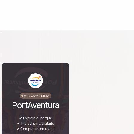
GUÍA COMPLETA
PortAventura
✔ Explora el parque
✔ Info útil para visitarlo
✔ Compra tus entradas