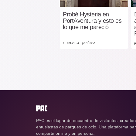
Probé Hysteria en
PortAventura y esto es
lo que me pareció
10-09-2024
por Éric A.
p
PAC es el lugar de encuentro de visitantes, creador
entusiastas de parques de ocio. Una plataforma para
compartir online y en persona.