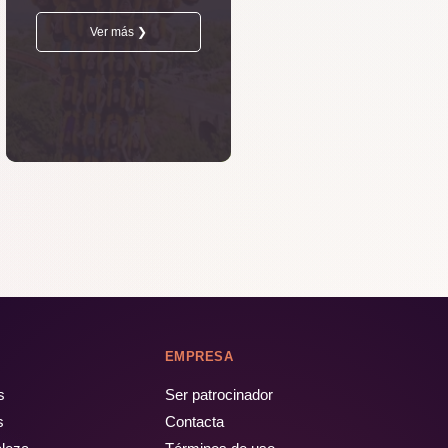
Ver más ❯
EMPRESA
s
Ser patrocinador
s
Contacta