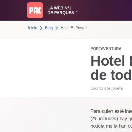
LA WEB Nº1
DE PARQUES
®
Inicio
Blog
Hotel El Paso r...
PORTAVENTURA
Hotel 
de tod
Escrito por
josefa
Para quien esté int
(All included) hay 
noticia me la han c