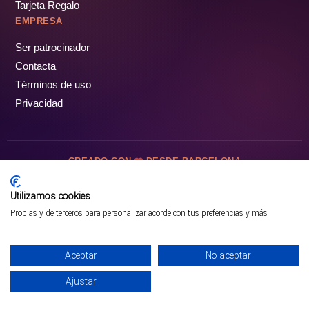
Tarjeta Regalo
EMPRESA
Ser patrocinador
Contacta
Términos de uso
Privacidad
CREADO CON
DESDE BARCELONA
OCIOTUR DIGITAL SL. © Todos los derechos reservados · 2026
Utilizamos cookies
Propias y de terceros para personalizar acorde con tus preferencias y más
Aceptar
No aceptar
Ajustar
¡PÁSALO!
GUÍA COMPLETA ❯
INICIO
PARQUES
COMUNIDAD
PERFIL