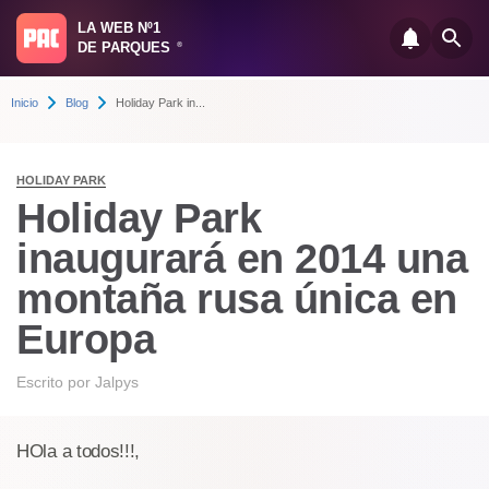
LA WEB Nº1
DE PARQUES
®
Inicio
Blog
Holiday Park in...
HOLIDAY PARK
Holiday Park
inaugurará en 2014 una
montaña rusa única en
Europa
Escrito por
Jalpys
HOla a todos!!!,