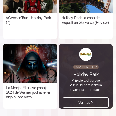
#GermanTour - Holiday Park
Holiday Park, la casa de
(4)
Expedition Ge Force (Review)
GUÍA COMPLETA
Holiday Park
✔ Explora el parque
✔ Info útil para visitarlo
La Monja: El nuevo pasaje
✔ Compra tus entradas
2024 de Warner podría tener
algo nunca visto
Ver más ❯