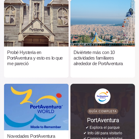
Probé Hysteria en
Diviértete más con 10
PortAventura y esto es lo que
actividades familiares
me pareció
alrededor de PortAventura
GUÍA COMPLETA
PortAventura
✔ Explora el parque
✔ Info útil para visitarlo
Novedades PortAventura
✔ Compra tus entradas