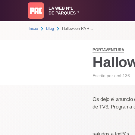
LA WEB Nº1
DE PARQUES
®
Inicio
Blog
Halloween PA +...
PORTAVENTURA
Hallo
Escrito por
omb136
Os dejo el anuncio
de TV3. Programa de
saludos a tod@s