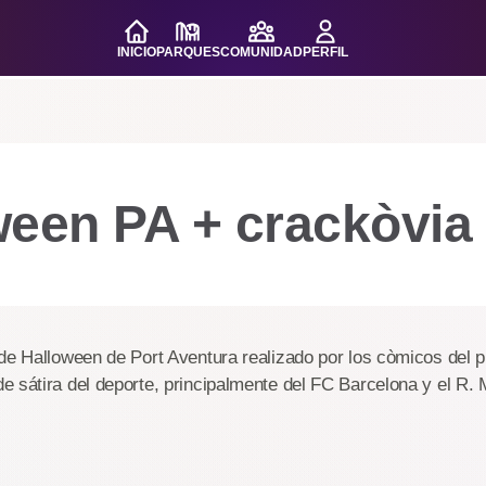
INICIO
PARQUES
COMUNIDAD
PERFIL
ween PA + crackòvia
 de Halloween de Port Aventura realizado por los còmicos del
 sátira del deporte, principalmente del FC Barcelona y el R. 