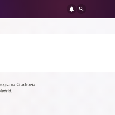
 programa Crackòvia
Madrid.