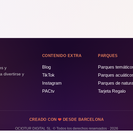
CONTENIDO EXTRA
PARQUES
Blog
Parques temático
es y
 divertirse y
TikTok
Parques acuático
Instagram
Parques de natur
PACtv
Tarjeta Regalo
CREADO CON
DESDE BARCELONA
OCIOTUR DIGITAL SL. © Todos los derechos reservados · 2026