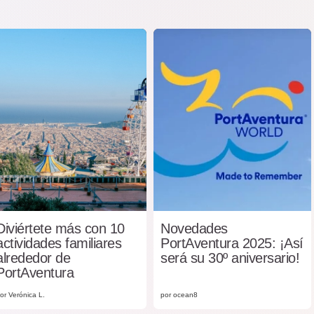
Diviértete más con 10
Novedades
actividades familiares
PortAventura 2025: ¡Así
alrededor de
será su 30º aniversario!
PortAventura
or Verónica L.
por ocean8