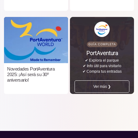
GUÍA COMPLETA
PortAventura
✔ Explora el parque
✔ Info útil para visitarlo
Novedades PortAventura
✔ Compra tus entradas
2025: ¡Así será su 30º
aniversario!
Ver más ❯