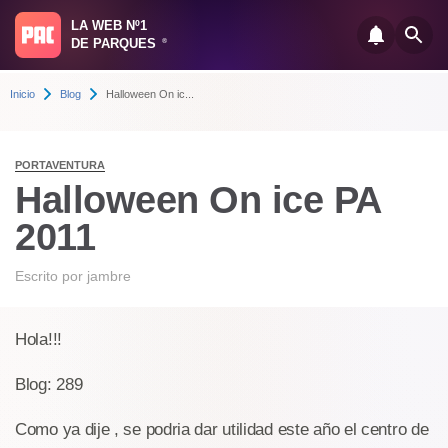
LA WEB Nº1
DE PARQUES
®
Inicio
Blog
Halloween On ic...
PORTAVENTURA
Halloween On ice PA
2011
Escrito por
jambre
Hola!!!
Blog: 289
Como ya dije , se podria dar utilidad este año el centro de