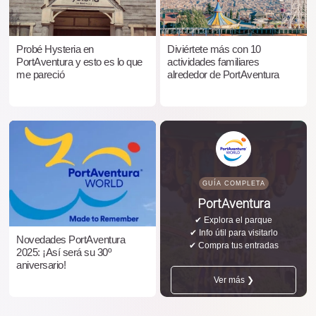
Probé Hysteria en
Diviértete más con 10
PortAventura y esto es lo que
actividades familiares
me pareció
alrededor de PortAventura
GUÍA COMPLETA
PortAventura
✔ Explora el parque
✔ Info útil para visitarlo
Novedades PortAventura
✔ Compra tus entradas
2025: ¡Así será su 30º
aniversario!
Ver más ❯