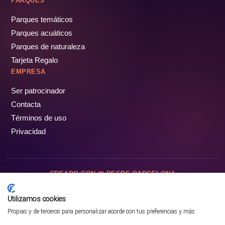
PARQUES
Parques temáticos
Parques acuáticos
Parques de naturaleza
Tarjeta Regalo
EMPRESA
Ser patrocinador
Contacta
Términos de uso
Privacidad
CREADO CON
DESDE BARCELONA
OCIOTUR DIGITAL SL. © Todos los derechos reservados · 2026
Utilizamos cookies
Propias y de terceros para personalizar acorde con tus preferencias y más