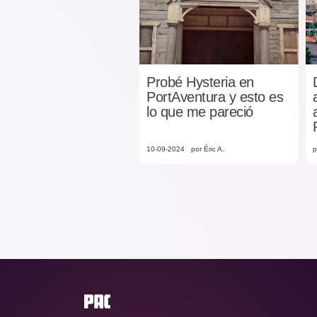
Probé Hysteria en
PortAventura y esto es
lo que me pareció
10-09-2024
por Éric A.
p