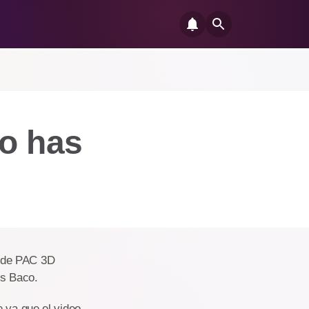
o has
o de PAC 3D
us Baco.
e ya que el video