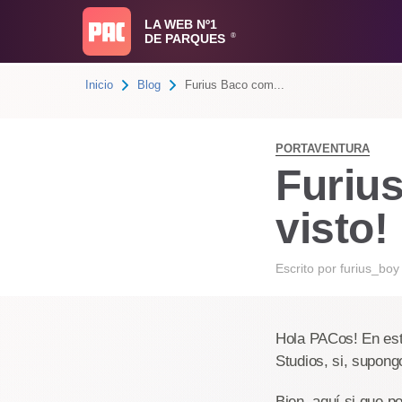
LA WEB Nº1
DE PARQUES
®
Inicio
Blog
Furius Baco com...
PORTAVENTURA
Furiu
visto!
Escrito por
furius_boy
Hola PACos! En est
Studios, si, supong
Bien, aquí si que p