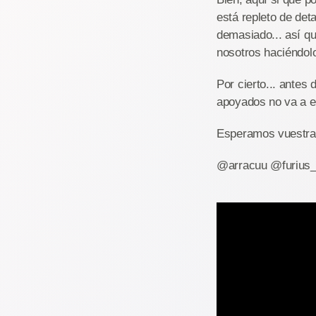
está repleto de det
demasiado... así qu
nosotros haciéndolo
Por cierto... antes 
apoyados no va a e
Esperamos vuestras
@arracuu @furius