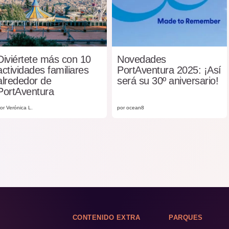
Diviértete más con 10
Novedades
actividades familiares
PortAventura 2025: ¡Así
alrededor de
será su 30º aniversario!
PortAventura
or Verónica L.
por ocean8
CONTENIDO EXTRA
PARQUES