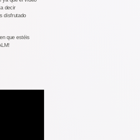
ta decir
s disfrutado
 en que estéis
CALM!