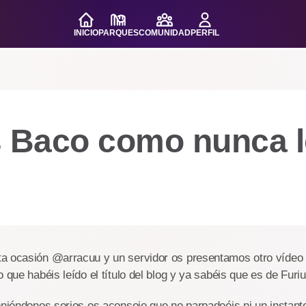
INICIO
PARQUES
COMUNIDAD
PERFIL
s Baco como nunca l
a ocasión @arracuu y un servidor os presentamos otro víde
o que habéis leído el título del blog y ya sabéis que es de Furi
oniéndonos serios os aconsejo que no parpadeéis ni un instant