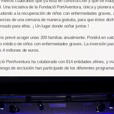
 metros cuadrados que ya está en construcción y que se inau
 Una iniciativa de la Fundació PortAventura, única y pionera
ayudando a la recuperación de niños con enfermedades graves
ancias de una semana de manera gratuita, para que éstos disf
ensado para ellos. ¡ Un lugar donde soñar juntos !
s prevé acoger unas 200 familias anualmente. Pondrá en valo
to médico de niños con enfermedades graves. La inversión para
 4 millones de euros.
ió PortAventura ha colaborado con 814 entidades afines, y m
iesgo de exclusión han participado de los diferentes programa