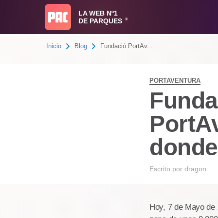
LA WEB Nº1
DE PARQUES
®
Inicio
Blog
Fundació PortAv...
PORTAVENTURA
Funda
PortA
donde
Escrito por
dragon
Hoy, 7 de Mayo de 