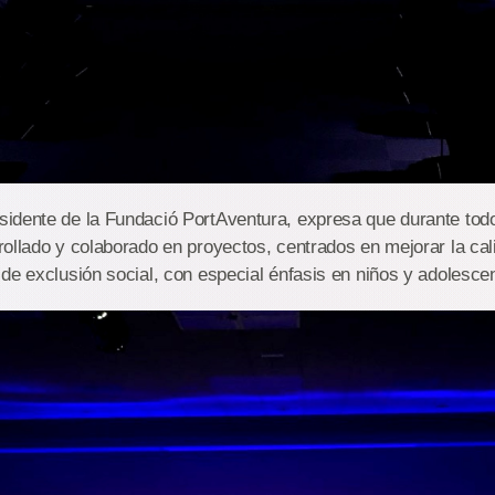
idente de la Fundació PortAventura, expresa que durante todo
ollado y colaborado en proyectos, centrados en mejorar la cal
de exclusión social, con especial énfasis en niños y adolescen