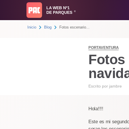
LA WEB Nº1
DE PARQUES
®
Inicio
Blog
Fotos escenario...
PORTAVENTURA
Fotos
navid
Escrito por
jambre
Hola!!!!
Este es mi segundo 
seran los escenari