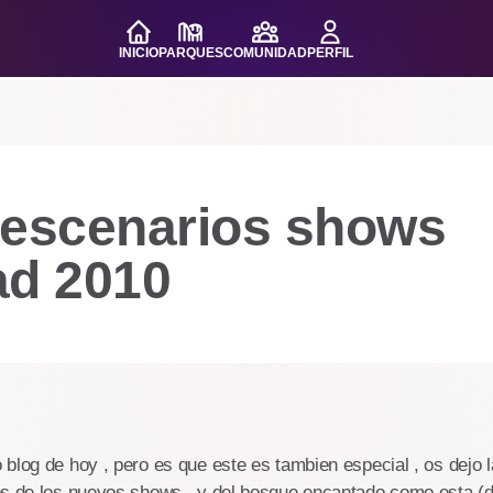
INICIO
PARQUES
COMUNIDAD
PERFIL
 escenarios shows
ad 2010
blog de hoy , pero es que este es tambien especial , os dejo 
os de los nuevos shows , y del bosque encantado como esta (