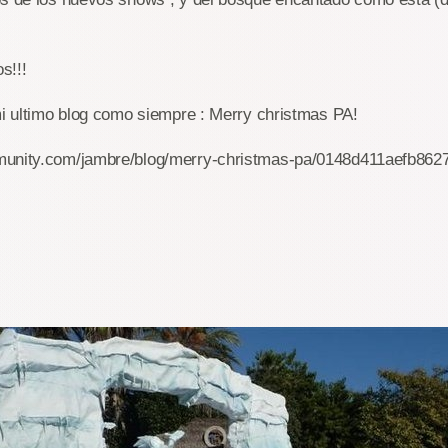
s!!!
mi ultimo blog como siempre : Merry christmas PA!
munity.com/jambre/blog/merry-christmas-pa/0148d411aefb86