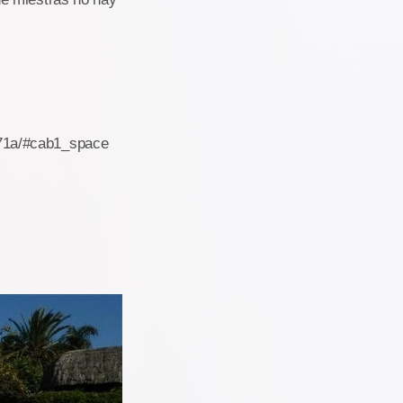
271a/#cab1_space