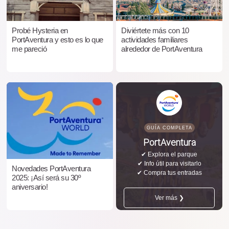
Probé Hysteria en
Diviértete más con 10
PortAventura y esto es lo que
actividades familiares
me pareció
alrededor de PortAventura
GUÍA COMPLETA
PortAventura
✔ Explora el parque
✔ Info útil para visitarlo
Novedades PortAventura
✔ Compra tus entradas
2025: ¡Así será su 30º
aniversario!
Ver más ❯