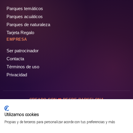
Parques temáticos
Parques acuáticos
Parques de naturaleza
Tarjeta Regalo
EMPRESA
Ser patrocinador
Contacta
Términos de uso
Privacidad
CREADO CON
DESDE BARCELONA
OCIOTUR DIGITAL SL. © Todos los derechos reservados · 2026
Utilizamos cookies
Propias y de terceros para personalizar acorde con tus preferencias y más