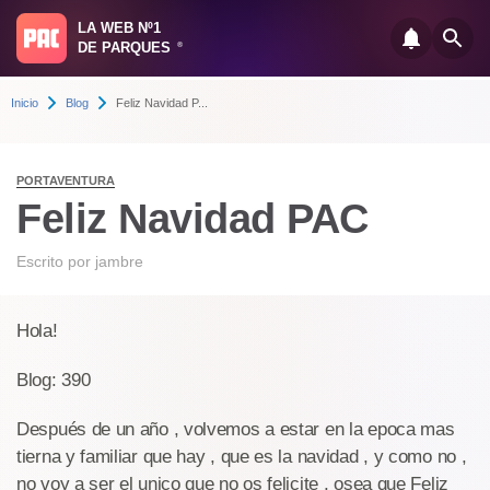
LA WEB Nº1
DE PARQUES
®
Inicio
Blog
Feliz Navidad P...
PORTAVENTURA
Feliz Navidad PAC
Escrito por
jambre
Hola!
Blog: 390
Después de un año , volvemos a estar en la epoca mas
tierna y familiar que hay , que es la navidad , y como no ,
no voy a ser el unico que no os felicite , osea que Feliz