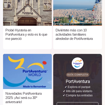
Probé Hysteria en
Diviértete más con 10
PortAventura y esto es lo que
actividades familiares
me pareció
alrededor de PortAventura
GUÍA COMPLETA
PortAventura
✔ Explora el parque
✔ Info útil para visitarlo
Novedades PortAventura
✔ Compra tus entradas
2025: ¡Así será su 30º
aniversario!