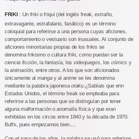
FRIKI
: Un friki o friqui (del inglés freak, extraño,
extravagante, estrafalario, fanático) es un término
coloquial para referirse a una persona cuyas aficiones,
comportamiento o vestuario son inusuales. Al conjunto de
aficiones minoritarias propias de los frikis se
denomina frikismo o cultura friki, como puedan ser la
ciencia ficción
, la
fantasía
, los
videojuegos
, los
cómics
y
la
animación
, entre otros. A los que son aficionados
únicamente al
manga
y al
anime
se les denomina
mediante la palabra japonesa
otaku
.¿Sabíais que enn
Estados Unidos, el término freak se empleaba para
referirse a las personas que se distinguían por tener
alguna malformación o anomalía física y que eran
exhibidas en los circos entre 1840 y la década de 1970.
Buffs, pues empezamos bien....
Con el paso de los años, la palabra se usó para referirse