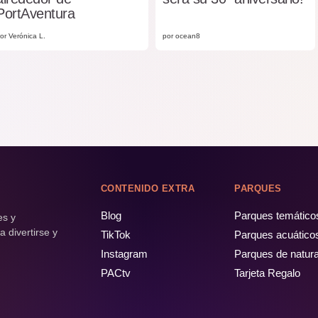
PortAventura
or Verónica L.
por ocean8
CONTENIDO EXTRA
PARQUES
Blog
Parques temático
es y
 divertirse y
TikTok
Parques acuático
Instagram
Parques de natur
PACtv
Tarjeta Regalo