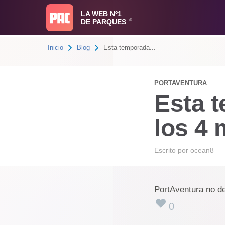
LA WEB Nº1
DE PARQUES
®
Inicio
Blog
Esta temporada...
PORTAVENTURA
Esta 
los 4 
Escrito por
ocean8
PortAventura no de
0