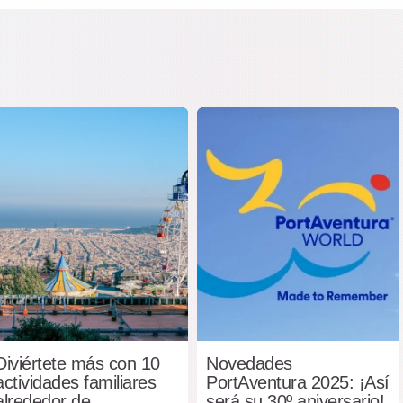
Diviértete más con 10
Novedades
actividades familiares
PortAventura 2025: ¡Así
alrededor de
será su 30º aniversario!