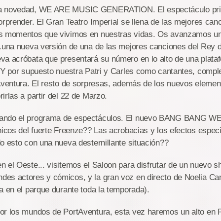
a novedad, WE ARE MUSIC GENERATION. El espectáculo prin
orprender. El Gran Teatro Imperial se llena de las mejores can
s momentos que vivimos en nuestras vidas. Os avanzamos un
..una nueva versión de una de las mejores canciones del Rey d
va acróbata que presentará su número en lo alto de una plata
. Y por supuesto nuestra Patri y Carles como cantantes, comp
Aventura. El resto de sorpresas, además de los nuevos elemen
irlas a partir del 22 de Marzo.
ando el programa de espectáculos. El nuevo BANG BANG WES
hicos del fuerte Freenze?? Las acrobacias y los efectos espec
o esto con una nueva desternillante situación??
n el Oeste... visitemos el Saloon para disfrutar de un nuev
es actores y cómicos, y la gran voz en directo de Noelia Ca
a en el parque durante toda la temporada).
or los mundos de PortAventura, esta vez haremos un alto en P