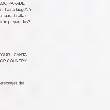
SÉSAMO PARADE.
n "hasta luego". Y
emporada alta el
rán preparados?.
TOUR.- CANTA
BOOP COUNTRY.
rsonajes del