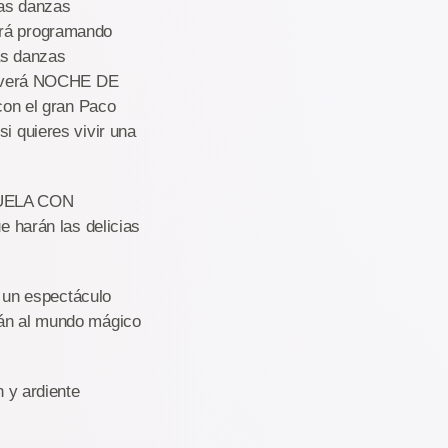
las danzas
irá programando
as danzas
 volverá NOCHE DE
on el gran Paco
i quieres vivir una
 VUELA CON
harán las delicias
 un espectáculo
rán al mundo mágico
 y ardiente