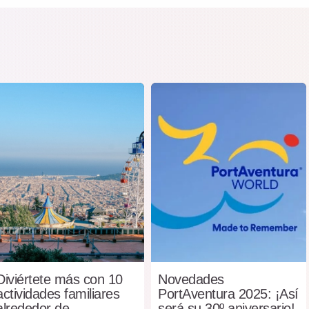
Diviértete más con 10
Novedades
actividades familiares
PortAventura 2025: ¡Así
alrededor de
será su 30º aniversario!