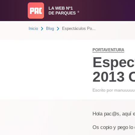
LA WEB Nº1
DE PARQUES
®
Inicio
Blog
Espectáculos Po...
PORTAVENTURA
Espec
2013
Escrito por
manuuuuu
Hola pac@s, aquí es
Os copio y pego lo