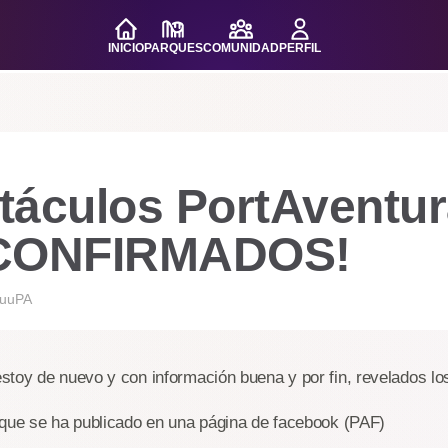
INICIO
PARQUES
COMUNIDAD
PERFIL
táculos PortAventur
 CONFIRMADOS!
uuPA
toy de nuevo y con información buena y por fin, revelados lo
 que se ha publicado en una página de facebook (PAF)