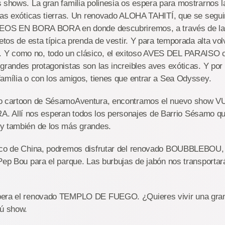
 shows. La gran familia polinesia os espera para mostrarnos 
stas exóticas tierras. Un renovado ALOHA TAHITÍ, que se segu
AREOS EN BORA BORA en donde descubriremos, a través de l
retos de esta típica prenda de vestir. Y para temporada alta
Y como no, todo un clásico, el exitoso AVES DEL PARAISO c
grandes protagonistas son las increibles aves exóticas. Y por s
amília o con los amigos, tienes que entrar a Sea Odyssey.
do cartoon de SésamoAventura, encontramos el nuevo show
llí nos esperan todos los personajes de Barrio Sésamo que 
y también de los más grandes.
ico de China, podremos disfrutar del renovado BOUBBLEBOU,
 Pep Bou para el parque. Las burbujas de jabón nos transporta
pera el renovado TEMPLO DE FUEGO. ¿Quieres vivir una gran
tú show.