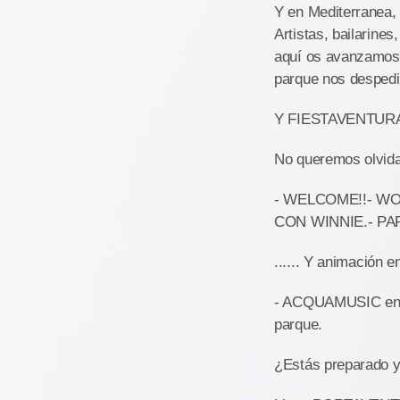
Y en Mediterranea,
Artistas, bailarine
aquí os avanzamos o
parque nos desped
Y FIESTAVENTURA e
No queremos olvidar
- WELCOME!!- W
CON WINNIE.- PA
...... Y animación e
- ACQUAMUSIC en 
parque.
¿Estás preparado y