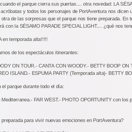
 cuando el parque cierra sus puertas.... otra novedad: LA 
s, acróbatas y todos los personajes de PortAventura nos dicen u
tra de las sorpresas que el parque nos tiene preparada. En t
irá con la SÉSAMO PARADE SPECIAL LIGHT.... ¿qué nos tend
n temporada alta!!!!!
nos de los espectáculos itinerantes:
OODY ON TOUR.- CANTA CON WOODY.- BETTY BOOP ON 
REO ISLAND.- ESPUMA PARTY (Temporada alta)- BETTY 
n el parque durante todo el día:
Mediterranea.- FAR WEST.- PHOTO OPORTUNITY con los pe
 preparada para vivir nuevas emociones en PortAventura?