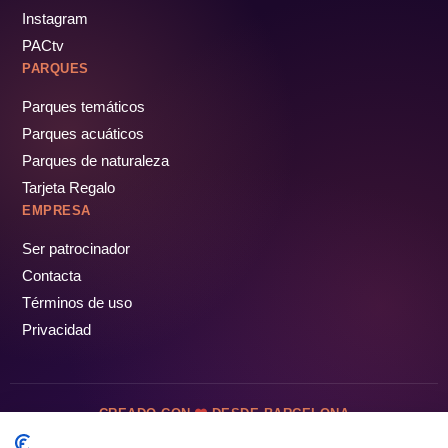
Instagram
PACtv
PARQUES
Parques temáticos
Parques acuáticos
Parques de naturaleza
Tarjeta Regalo
EMPRESA
Ser patrocinador
Contacta
Términos de uso
Privacidad
CREADO CON
DESDE BARCELONA
OCIOTUR DIGITAL SL. © Todos los derechos reservados · 2026