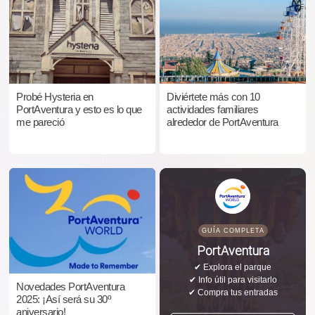
Probé Hysteria en
Diviértete más con 10
PortAventura y esto es lo que
actividades familiares
me pareció
alrededor de PortAventura
GUÍA COMPLETA
PortAventura
✔ Explora el parque
✔ Info útil para visitarlo
Novedades PortAventura
✔ Compra tus entradas
2025: ¡Así será su 30º
aniversario!