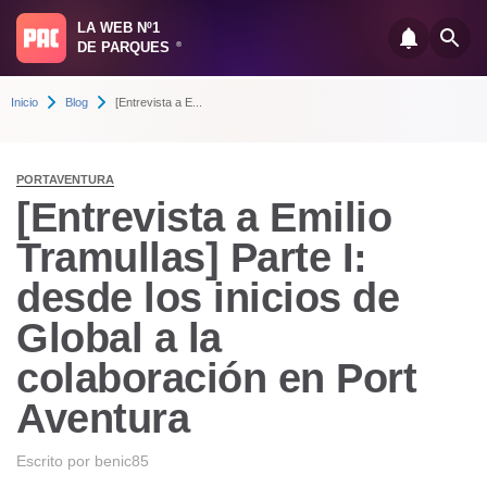
LA WEB Nº1
DE PARQUES
®
Inicio
Blog
[Entrevista a E...
PORTAVENTURA
[Entrevista a Emilio
Tramullas] Parte I:
desde los inicios de
Global a la
colaboración en Port
Aventura
Escrito por
benic85