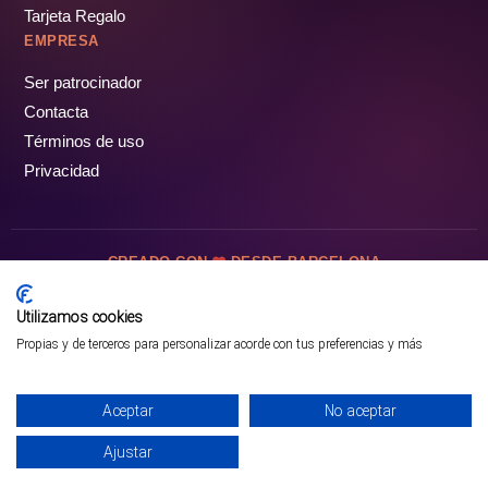
Tarjeta Regalo
EMPRESA
Ser patrocinador
Contacta
Términos de uso
Privacidad
CREADO CON
DESDE BARCELONA
OCIOTUR DIGITAL SL. © Todos los derechos reservados · 2026
Utilizamos cookies
Propias y de terceros para personalizar acorde con tus preferencias y más
Aceptar
No aceptar
Ajustar
¡PÁSALO!
GUÍA COMPLETA ❯
INICIO
PARQUES
COMUNIDAD
PERFIL