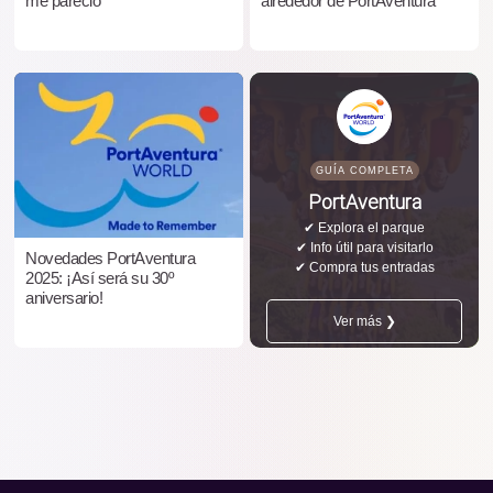
me pareció
alrededor de PortAventura
GUÍA COMPLETA
PortAventura
✔ Explora el parque
✔ Info útil para visitarlo
Novedades PortAventura
✔ Compra tus entradas
2025: ¡Así será su 30º
aniversario!
Ver más ❯