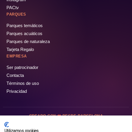
PACtv
PARQUES
Parques temáticos
Parques acuáticos
Parques de naturaleza
Tarjeta Regalo
EMPRESA
Ser patrocinador
Contacta
Términos de uso
Privacidad
CREADO CON
DESDE BARCELONA
OCIOTUR DIGITAL SL. © Todos los derechos reservados · 2026
Utilizamos cookies