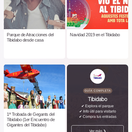
Parque de Atracciones del
Navidad 2019 en el Tibidabo
Tibidabo desde casa
GUÍA COMPLETA
Tibidabo
✔ Explora el parque
✔ Info útil para visitarlo
1ª Trobada de Gegants del
✔ Compra tus entradas
Tibidabo (1er Encuentro de
Gigantes del Tibidabo)
Ver más ❯