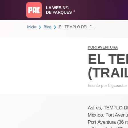
LA WEB Nº1
DE PARQUES
®
Inicio
Blog
EL TEMPLO DEL F...
PORTAVENTURA
EL T
(TRAI
Escrito por
bigcoaster
Así es, TEMPLO DEL
México, Port Aventu
Port Aventura (36 m