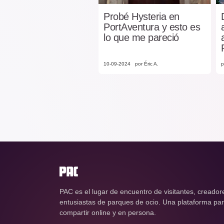
Probé Hysteria en
PortAventura y esto es
lo que me pareció
10-09-2024
por Éric A.
p
PAC es el lugar de encuentro de visitantes, creador
entusiastas de parques de ocio. Una plataforma para
compartir online y en persona.