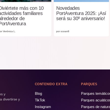
Diviértete más con 10
Novedades
actividades familiares
PortAventura 2025: ¡Así
alrededor de
será su 30º aniversario!
PortAventura
or Verónica L.
por ocean8
CONTENIDO EXTRA
PARQUES
Blog
Parques temático
es y
 divertirse y
TikTok
Parques acuático
Instagram
Parques de natur