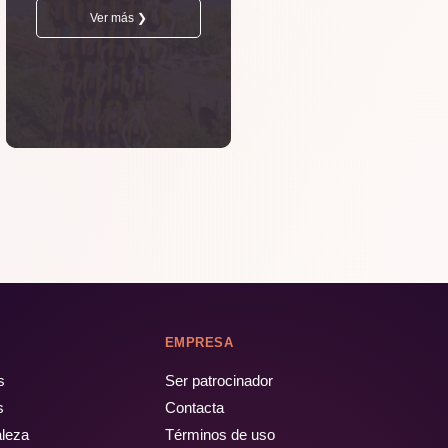
Ver más ❯
EMPRESA
s
Ser patrocinador
s
Contacta
aleza
Términos de uso