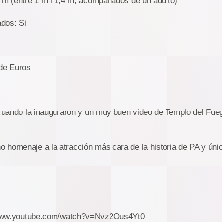
0 m (entre 1 m i 1,4 m, acompañados de un adulto)
dos: Si
i
 de Euros
e cuando la inauguraron y un muy buen video de Templo del Fue
 homenaje a la atracción más cara de la historia de PA y úni
www.youtube.com/watch?v=Nvz2Ous4Yt0