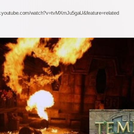
w.youtube.com/watch?v=tvMXmJu5gaU&feature=related