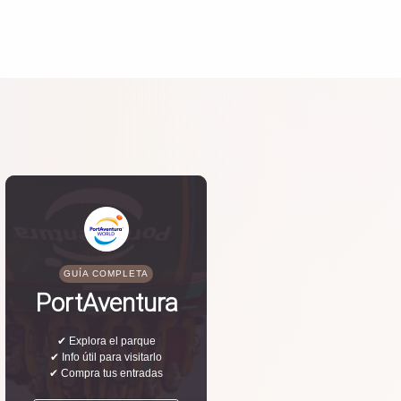
GUÍA COMPLETA
PortAventura
✔ Explora el parque
✔ Info útil para visitarlo
✔ Compra tus entradas