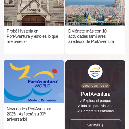
Probé Hysteria en
Diviértete más con 10
PortAventura y esto es lo que
actividades familiares
me pareció
alrededor de PortAventura
GUÍA COMPLETA
PortAventura
✔ Explora el parque
✔ Info útil para visitarlo
Novedades PortAventura
✔ Compra tus entradas
2025: ¡Así será su 30º
aniversario!
Ver más ❯