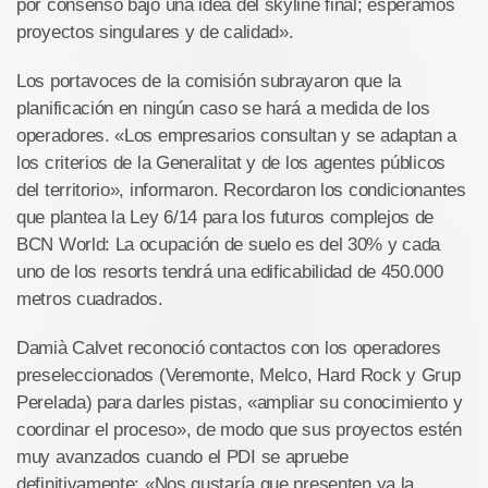
por consenso bajo una idea del skyline final; esperamos
proyectos singulares y de calidad».
Los portavoces de la comisión subrayaron que la
planificación en ningún caso se hará a medida de los
operadores. «Los empresarios consultan y se adaptan a
los criterios de la Generalitat y de los agentes públicos
del territorio», informaron. Recordaron los condicionantes
que plantea la Ley 6/14 para los futuros complejos de
BCN World: La ocupación de suelo es del 30% y cada
uno de los resorts tendrá una edificabilidad de 450.000
metros cuadrados.
Damià Calvet reconoció contactos con los operadores
preseleccionados (Veremonte, Melco, Hard Rock y Grup
Perelada) para darles pistas, «ampliar su conocimiento y
coordinar el proceso», de modo que sus proyectos estén
muy avanzados cuando el PDI se apruebe
definitivamente: «Nos gustaría que presenten ya la