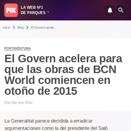
LA WEB Nº1
DE PARQUES
®
Inicio
Blog
El Govern acele...
PORTAVENTURA
El Govern acelera para
que las obras de BCN
World comiencen en
otoño de 2015
Escrito por
Doc
La Generalitat parece decidida a erradicar
argumentaciones como la del presidente del Saló