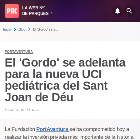
LA WEB Nº1
DE PARQUES
®
Inicio
Blog
El 'Gordo' se a...
PORTAVENTURA
El 'Gordo' se adelanta
para la nueva UCI
pediátrica del Sant
Joan de Déu
Escrito por
Gaara
La Fundación
PortAventura
se ha comprometido hoy a
realizar la inversión privada más importante de la historia