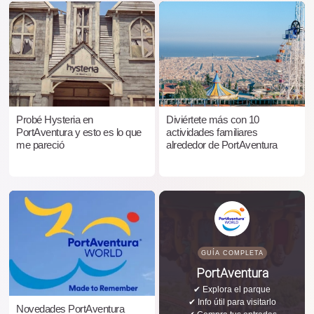
Probé Hysteria en
Diviértete más con 10
PortAventura y esto es lo que
actividades familiares
me pareció
alrededor de PortAventura
GUÍA COMPLETA
PortAventura
✔ Explora el parque
✔ Info útil para visitarlo
Novedades PortAventura