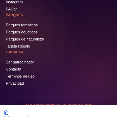
Instagram
PACtv
PARQUES
Parques temáticos
Parques acuáticos
Parques de naturaleza
Tarjeta Regalo
EMPRESA
Ser patrocinador
Contacta
Términos de uso
Privacidad
CREADO CON
DESDE BARCELONA
OCIOTUR DIGITAL SL. © Todos los derechos reservados · 2026