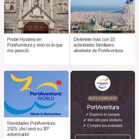
Probé Hysteria en
Diviértete más con 10
PortAventura y esto es lo que
actividades familiares
me pareció
alrededor de PortAventura
GUÍA COMPLETA
PortAventura
✔ Explora el parque
✔ Info útil para visitarlo
Novedades PortAventura
✔ Compra tus entradas
2025: ¡Así será su 30º
aniversario!