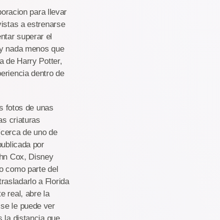
racion para llevar
vistas a estrenarse
ntar superar el
s y nada menos que
a de Harry Potter,
eriencia dentro de
as fotos de unas
as criaturas
 (cerca de uno de
publicada por
ohn Cox, Disney
to como parte del
trasladarlo a Florida
 real, abre la
se le puede ver
 la distancia que