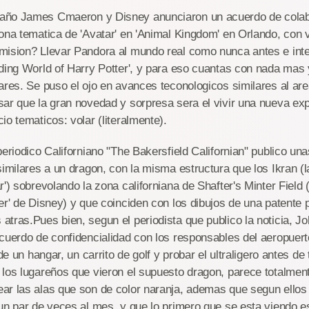
ño James Cmaeron y Disney anunciaron un acuerdo de colabo
ona tematica de 'Avatar' en 'Animal Kingdom' en Orlando, con 
mision? Llevar Pandora al mundo real como nunca antes e inte
rding World of Harry Potter', y para eso cuantas con nada ma
ares. Se puso el ojo en avances teconologicos similares al are
ar que la gran novedad y sorpresa sera el vivir una nueva exp
io tematicos: volar (literalmente).
periodico Californiano "The Bakersfield Californian" publico un
similares a un dragon, con la misma estructura que los Ikran (l
r') sobrevolando la zona californiana de Shafter's Minter Field
er' de Disney) y que coinciden con los dibujos de una patente 
tras.Pues bien, segun el periodista que publico la noticia, J
cuerdo de confidencialidad con los responsables del aeropuer
 de un hangar, un carrito de golf y probar el ultraligero antes de 
los lugareños que vieron el supuesto dragon, parece totalmente
ar las alas que son de color naranja, ademas que segun ellos 
un par de veces al mes, y que lo primero que se esta viendo es