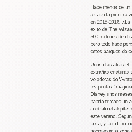
Hace menos de un a
a cabo la primera z
en 2015-2016. ¿La 
exito de 'The Wiza
500 millones de dol
pero todo hace pens
estos parques de oc
Unos dias atras el 
extrañas criaturas 
voladoras de 'Avata
los puntos 'Imagine
Disney unos meses a
habría firmado un a
contrato el alquiler
este verano. Segun 
boca, y puede mene
sobrevolar la zona 