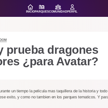
INICIO
PARQUES
COMUNIDAD
PERFIL
GDOM
y prueba dragones
ores ¿para Avatar?
urante un tiempo la pelicula mas taquillera de la historia y tod
ese exito, y como no tambien en los parques tematicos. Y para