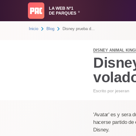
LA WEB Nº1
DE PARQUES
®
Inicio
Blog
Disney prueba d...
DISNEY ANIMAL KIN
Disne
volad
Escrito por
jeseran
'Avatar' es y sera d
hacerse partido de 
Disney.