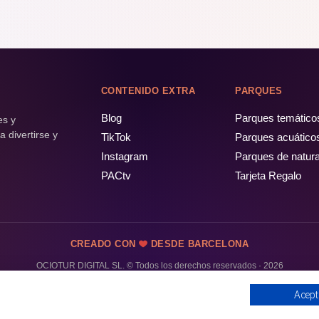
CONTENIDO EXTRA
PARQUES
Blog
Parques temático
es y
 divertirse y
TikTok
Parques acuático
Instagram
Parques de natur
PACtv
Tarjeta Regalo
CREADO CON
DESDE BARCELONA
OCIOTUR DIGITAL SL. © Todos los derechos reservados · 2026
Acept