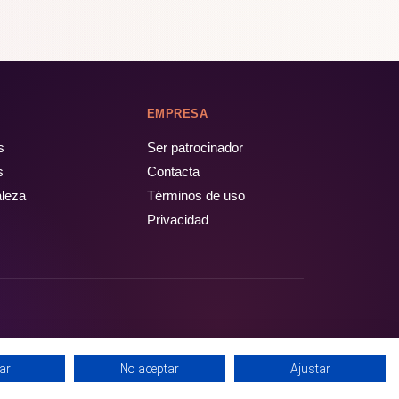
EMPRESA
s
Ser patrocinador
s
Contacta
aleza
Términos de uso
Privacidad
ar
No aceptar
Ajustar