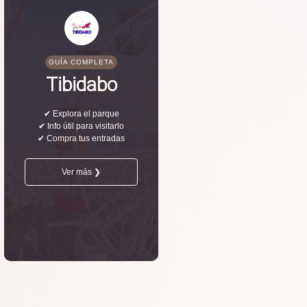
GUÍA COMPLETA
Tibidabo
✔ Explora el parque
✔ Info útil para visitarlo
✔ Compra tus entradas
Ver más ❯