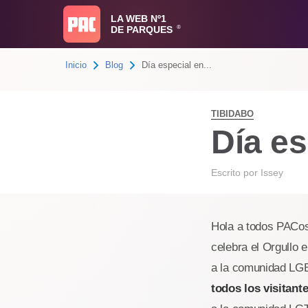
LA WEB Nº1
DE PARQUES
®
Inicio
Blog
Día especial en...
TIBIDABO
Día es
Escrito por
Issey
Hola a todos PACos
celebra el Orgullo 
a la comunidad LGB
todos los visitant