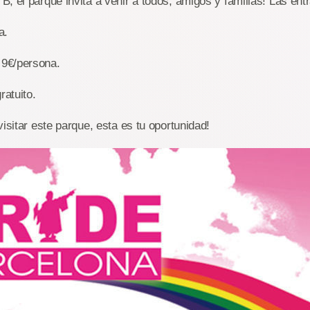
, el parque invita a venir a todos, amigos y familias! Las ent
a.
9€/persona.
atuito.
visitar este parque, esta es tu oportunidad!