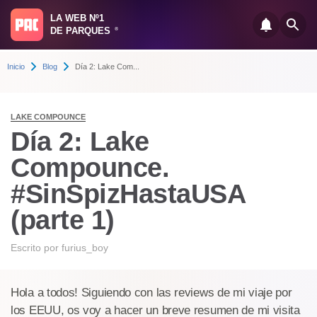
LA WEB Nº1
DE PARQUES
®
Inicio
Blog
Día 2: Lake Com...
LAKE COMPOUNCE
Día 2: Lake
Compounce.
#SinSpizHastaUSA
(parte 1)
Escrito por
furius_boy
Hola a todos! Siguiendo con las reviews de mi viaje por
los EEUU, os voy a hacer un breve resumen de mi visita