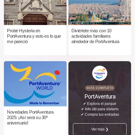
Probé Hysteria en
Diviértete más con 10
PortAventura y esto es lo que
actividades familiares
me pareció
alrededor de PortAventura
GUÍA COMPLETA
PortAventura
✔ Explora el parque
✔ Info útil para visitarlo
Novedades PortAventura
✔ Compra tus entradas
2025: ¡Así será su 30º
aniversario!
Ver más ❯