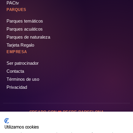
PACtv
PARQUES
Parques temáticos
Parques acuáticos
Parques de naturaleza
Tarjeta Regalo
EMPRESA
Ser patrocinador
Contacta
Términos de uso
Privacidad
CREADO CON
DESDE BARCELONA
OCIOTUR DIGITAL SL. © Todos los derechos reservados · 2026
Utilizamos cookies