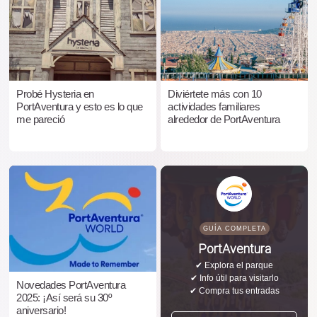
Probé Hysteria en
Diviértete más con 10
PortAventura y esto es lo que
actividades familiares
me pareció
alrededor de PortAventura
GUÍA COMPLETA
PortAventura
✔ Explora el parque
✔ Info útil para visitarlo
Novedades PortAventura
✔ Compra tus entradas
2025: ¡Así será su 30º
aniversario!