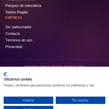
Parques de naturaleza
Tarjeta Regalo
EMPRESA
Ser patrocinador
Contacta
Términos de uso
Privacidad
CREADO CON
DESDE BARCELONA
OCIOTUR DIGITAL SL. © Todos los derechos reservados · 2026
Utilizamos cookies
Propias y de terceros para personalizar acorde con tus preferencias y más
Aceptar
No aceptar