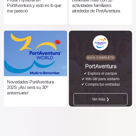
PortAventura y esto es lo que
actividades familiares
me pareció
alrededor de PortAventura
GUÍA COMPLETA
PortAventura
✔ Explora el parque
✔ Info útil para visitarlo
Novedades PortAventura
✔ Compra tus entradas
2025: ¡Así será su 30º
aniversario!
Ver más ❯