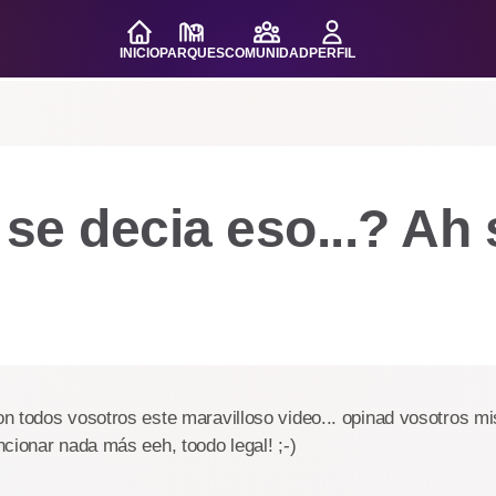
INICIO
PARQUES
COMUNIDAD
PERFIL
e decia eso...? Ah s
n todos vosotros este maravilloso video... opinad vosotros mi
cionar nada más eeh, toodo legal! ;-)