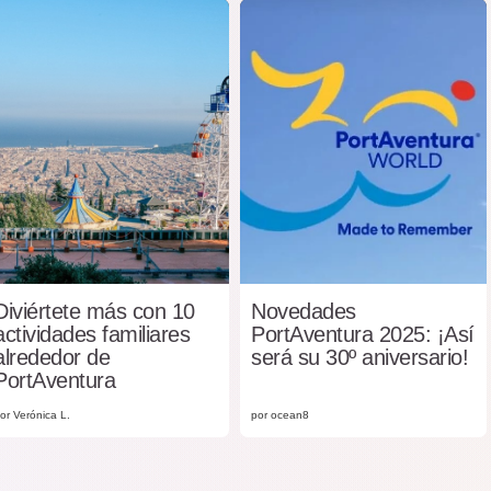
Diviértete más con 10
Novedades
actividades familiares
PortAventura 2025: ¡Así
alrededor de
será su 30º aniversario!
PortAventura
or Verónica L.
por ocean8