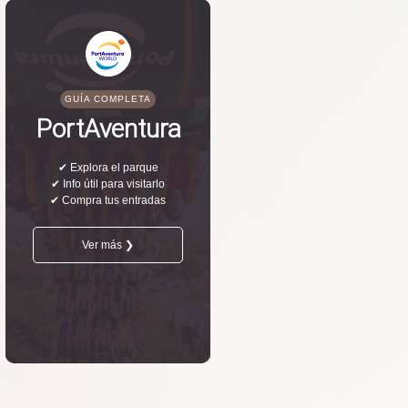
GUÍA COMPLETA
PortAventura
✔ Explora el parque
✔ Info útil para visitarlo
✔ Compra tus entradas
Ver más ❯