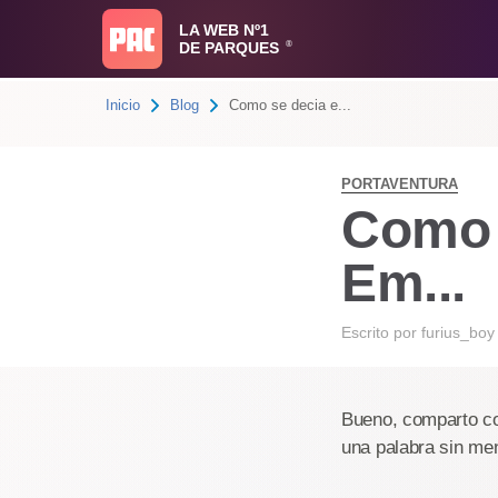
LA WEB Nº1
DE PARQUES
®
Inicio
Blog
Como se decia e...
PORTAVENTURA
Como s
Em...
Escrito por
furius_boy
Bueno, comparto co
una palabra sin men