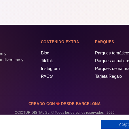
CONTENIDO EXTRA
PARQUES
Blog
Parques temático
es y
 divertirse y
TikTok
Parques acuático
Instagram
Parques de natur
PACtv
Tarjeta Regalo
CREADO CON
DESDE BARCELONA
OCIOTUR DIGITAL SL. © Todos los derechos reservados · 2026
Acept