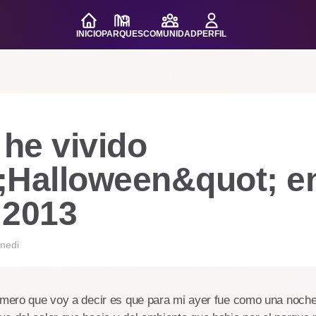
INICIO
PARQUES
COMUNIDAD
PERFIL
he vivido
;Halloween&quot; e
. 2013
nedi
rimero que voy a decir es que para mi ayer fue como una noch