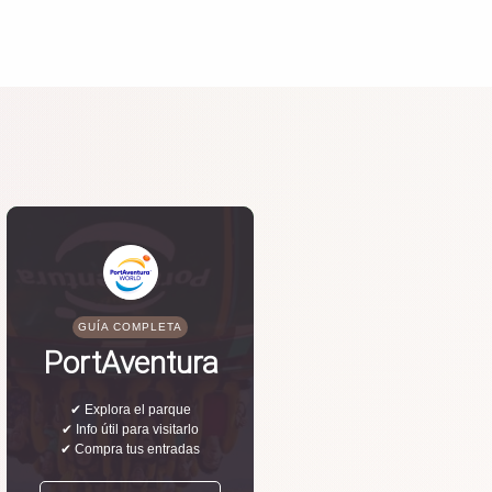
GUÍA COMPLETA
PortAventura
✔ Explora el parque
✔ Info útil para visitarlo
✔ Compra tus entradas