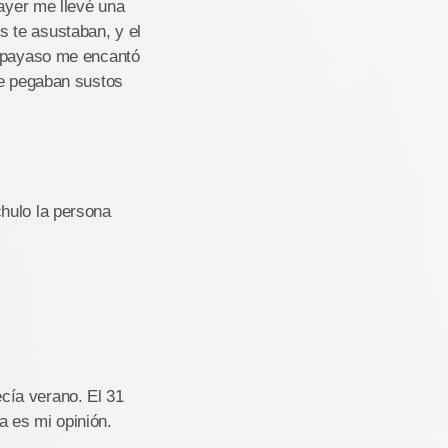
 ayer me llevé una
 te asustaban, y el
l payaso me encantó
me pegaban sustos
hulo la persona
cía verano. El 31
 es mi opinión.