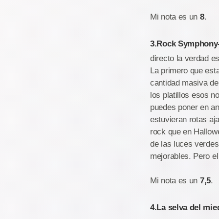
Mi nota es un
8
.
3.Rock Symphony-
directo la verdad e
La primero que est
cantidad masiva de 
los platillos esos n
puedes poner en ani
estuvieran rotas aj
rock que en Hallowe
de las luces verde
mejorables. Pero e
Mi nota es un
7,5
.
4.La selva del mie