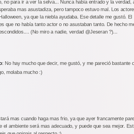
 no para ir a ver la selva... Nunca había entrado y la verdad,
speraba mas asustadiza, pero tampoco estuvo mal. Los actores
 Halloween, ya que la niebla ayudaba. Ese detalle me gustó. E
i es que no había tanto actor o no asustaban tanto. De hecho 
scondidos.... (No miro a nadie, verdad @Jeseran ?)...
o
: No hay mucho que decir, me gustó, y me pareció bastante c
ago, molaba mucho :)
tará mas cuando haga mas frio, ya que ayer francamente pare
ue el ambiente será mas adecuado, y puede que sea mejor. Esta
s que opinais al respecto :)