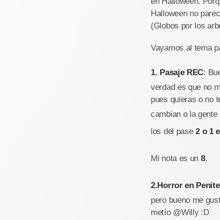
en Halloween. Porq
Halloween no parecí
(Globos por los arb
Vayamos al tema p
1. Pasaje REC
: Bu
verdad es que no me
pues quieras o no te
cambian o la gente 
los del pase
2 o 1 
Mi nota es un
8
.
2.Horror en Penit
pero bueno me gusta
metío @Willy :D