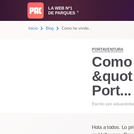
LA WEB Nº1
DE PARQUES
®
Inicio
Blog
Como he vivido...
PORTAVENTURA
Como 
&quot
Port..
Escrito por
eduardobe
Hola a todos. Lo p