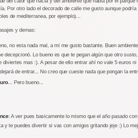
ue del calor que hacia y del ambiente que habia por el parqu
a. Por otro lado el decorado de calle me gusto aunque podría 
oles de mediterranea, por ejemplo)...
asajes y demas:
eno, no esta nada mal, a mi me gusto bastante. Buen ambiente 
 decepcionó. Lo bueno es que te pegan algún que otro susto, 
 diviertes mas :). A pesar de ello entrar ahí no vale 5 euros ni 
dejará de entrar... No creo que cueste nada que pongan la ent
euro
... Pero bueno...
ence
: A ver pues basicamente lo mismo que el año pasado con 
 y te puedes divertir si vas con amigos gritando jeje :) Lo me