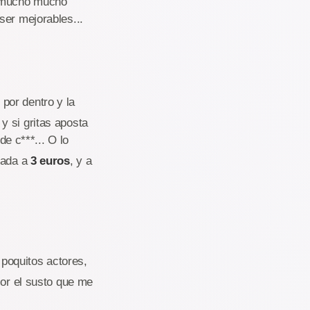
e mucho mucho
ser mejorables...
por dentro y la
y si gritas aposta
de c***... O lo
rada a
3 euros
, y a
poquitos actores,
jor el susto que me