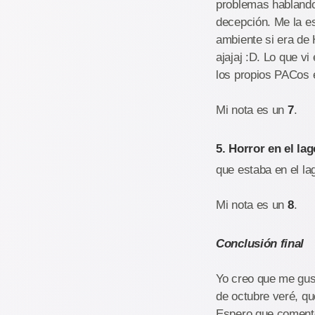
problemas hablando,
decepción. Me la e
ambiente si era de
ajajaj :D. Lo que v
los propios PACos e
Mi nota es un
7
.
5. Horror en el lag
que estaba en el l
Mi nota es un
8
.
Conclusión final
Yo creo que me gus
de octubre veré, q
Espero que comentei