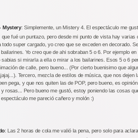
 Mystery
: Simplemente, un Mistery 4. El espectáculo me gust
s que fué un puntazo, pero desde mi punto de vista hay varias
a todo super cargado, yo creo que se exceden en decorado. S
bailarines. Yo creo que de ahi sobraban 5 o 6. Por ejemplo en
o sabias si mirarla a ella o mirar a los bailarines. Esos 5 o 6 p
mación de calle, pero bueno... (Por cierto buenisimo que algu
ajajaj...). Tercero, mezcla de estilos de música, que nos dejen
en pega, y que nos quiten las de POP, pero bueno, es opinión
s y rosas... Pero bueno me gustó, estoy poniendo las cosas q
l espectáculo me pareció cañero y molón :)
do
: Las 2 horas de cola me valió la pena, pero solo para aclar