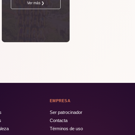
Ver más ❯
EMPRESA
s
Ser patrocinador
s
Contacta
aleza
Términos de uso