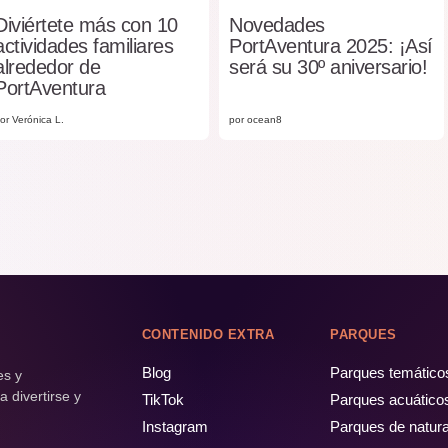
Diviértete más con 10
Novedades
actividades familiares
PortAventura 2025: ¡Así
alrededor de
será su 30º aniversario!
PortAventura
or Verónica L.
por ocean8
CONTENIDO EXTRA
PARQUES
Blog
Parques temático
es y
 divertirse y
TikTok
Parques acuático
Instagram
Parques de natur