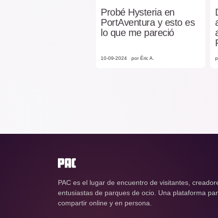
Probé Hysteria en
PortAventura y esto es
lo que me pareció
10-09-2024
por Éric A.
p
PAC es el lugar de encuentro de visitantes, creador
entusiastas de parques de ocio. Una plataforma para
compartir online y en persona.