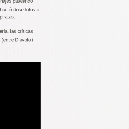
sonajes paseando
, haciéndose fotos o
 piratas.
rla, las críticas
(entre Diàvolo i