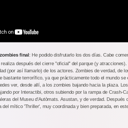
zombies final
: He podido disfrutarlo los dos días. Cabe come
ealiza después del cierre ''oficial'' del parque (y atracciones
dad (por así llamarlo) de los actores. Zombies de verdad, de l
 bastante terrorífico, ya que prácticamente todo el mundo se 
des ver, desde allí, a los zombies bajando hacia la plaza. Lo
ajando por Interactibi, otros subiendo por la rampa de Crash-Ca
aleras del Museu d'Autòmats. Asustan, y de verdad. Después de
ía del mítico 'Thriller', muy coordinada y bien preparada, en es