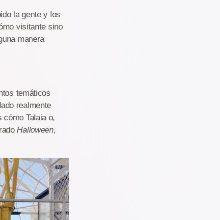
do la gente y los
ómo visitante sino
lguna manera
ntos temáticos
dado realmente
 cómo Talaia o,
orado
Halloween
,