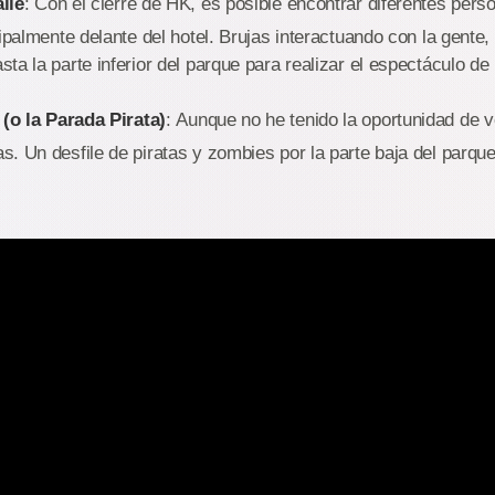
lle
: Con el cierre de HK, es posible encontrar diferentes per
cipalmente delante del hotel. Brujas interactuando con la gente
ta la parte inferior del parque para realizar el espectáculo de
 (o la Parada Pirata)
: Aunque no he tenido la oportunidad de ve
. Un desfile de piratas y zombies por la parte baja del parque 