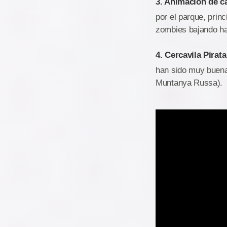
3. Animación de ca
por el parque, prin
zombies bajando has
4. Cercavila Pirata
han sido muy buenas
Muntanya Russa).