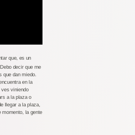
ntar que, es un
). Debo decir que me
os que dan miedo.
encuentra en la
s ves viniendo
rs a la plaza o
 llegar a la plaza,
te momento, la gente