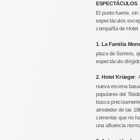
ESPECTÁCULOS
El punto fuerte, si
espectáculos excep
compañía de Hotel 
1. La Familia Mon
plaza de Somnis, qu
espectáculo dirigid
2. Hotel Krüeger
: 
nueva escena basada
populares del Tibi
busca precisamente
alrededor de las 16
comentar que no ha
una afluencia norm