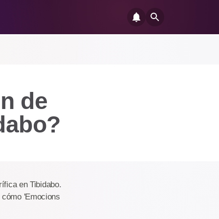
in de
idabo?
ífica en Tibidabo.
no cómo 'Emocions