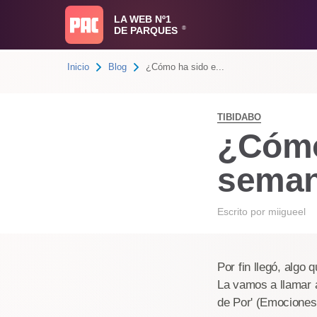
LA WEB Nº1
DE PARQUES
®
Inicio
Blog
¿Cómo ha sido e...
TIBIDABO
¿Cómo 
semana
Escrito por
miigueel
Por fin llegó, algo
La vamos a llamar 
de Por' (Emociones