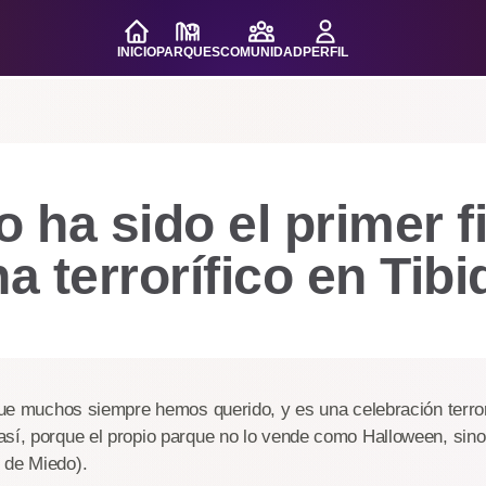
INICIO
PARQUES
COMUNIDAD
PERFIL
ha sido el primer f
 terrorífico en Tib
 que muchos siempre hemos querido, y es una celebración terror
así, porque el propio parque no lo vende como Halloween, si
 de Miedo).