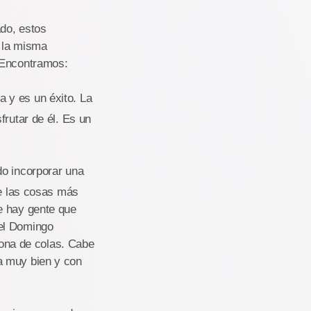
ado, estos
r la misma
. Encontramos:
 y es un éxito. La
frutar de él. Es un
do incorporar una
de las cosas más
e hay gente que
 el Domingo
 zona de colas. Cabe
a muy bien y con