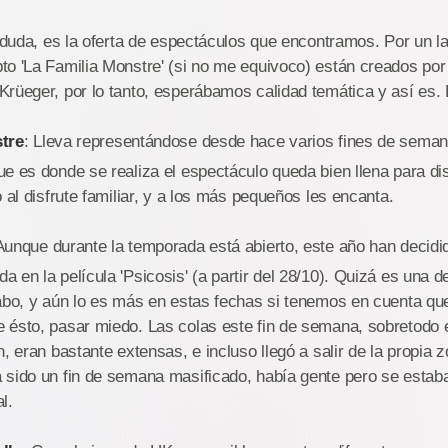
n duda, es la oferta de espectáculos que encontramos. Por un l
to 'La Familia Monstre' (si no me equivoco) están creados po
Krüeger, por lo tanto, esperábamos calidad temática y así es
stre
: Lleva representándose desde hace varios fines de semana
e es donde se realiza el espectáculo queda bien llena para dis
o al disfrute familiar, y a los más pequeños les encanta.
Aunque durante la temporada está abierto, este año han decidi
 en la película 'Psicosis' (a partir del 28/10). Quizá es una 
dabo, y aún lo es más en estas fechas si tenemos en cuenta qu
 ésto, pasar miedo. Las colas este fin de semana, sobretodo
h, eran bastante extensas, e incluso llegó a salir de la propia
 sido un fin de semana masificado, había gente pero se estab
al.