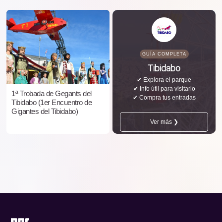
GUÍA COMPLETA
Tibidabo
✔ Explora el parque
✔ Info útil para visitarlo
1ª Trobada de Gegants del
✔ Compra tus entradas
Tibidabo (1er Encuentro de
Gigantes del Tibidabo)
Ver más ❯