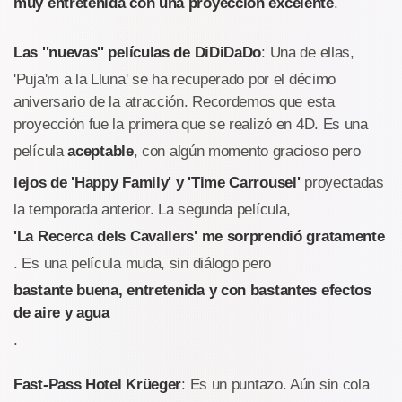
muy entretenida con una proyección excelente
.
Las ''nuevas'' películas de DiDiDaDo
: Una de ellas,
'Puja'm a la Lluna' se ha recuperado por el décimo
aniversario de la atracción. Recordemos que esta
proyección fue la primera que se realizó en 4D. Es una
película
aceptable
, con algún momento gracioso pero
lejos de 'Happy Family' y 'Time Carrousel'
proyectadas
la temporada anterior. La segunda película,
'La Recerca dels Cavallers' me sorprendió gratamente
. Es una película muda, sin diálogo pero
bastante buena, entretenida y con bastantes efectos
de aire y agua
.
Fast-Pass Hotel Krüeger
: Es un puntazo. Aún sin cola