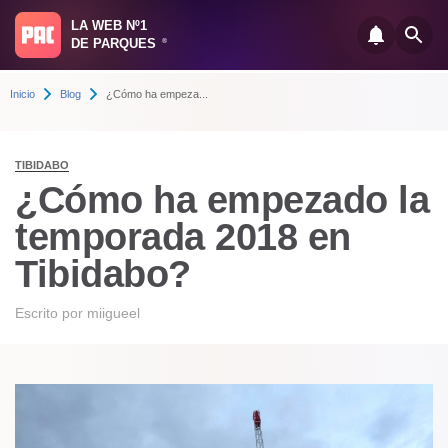
LA WEB Nº1
DE PARQUES
®
Inicio
Blog
¿Cómo ha empeza...
TIBIDABO
¿Cómo ha empezado la
temporada 2018 en
Tibidabo?
Escrito por
miigueel