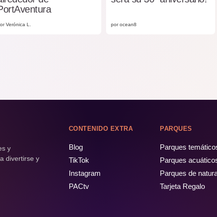
PortAventura
or Verónica L.
por ocean8
CONTENIDO EXTRA
PARQUES
Blog
Parques temático
es y
 divertirse y
TikTok
Parques acuático
Instagram
Parques de natur
PACtv
Tarjeta Regalo