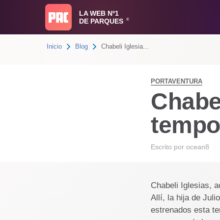
LA WEB Nº1
DE PARQUES
®
Inicio
Blog
Chabeli Iglesia...
PORTAVENTURA
Chabel
tempo
Escrito por
ocean8
Chabeli Iglesias, 
Allí, la hija de Ju
estrenados esta t