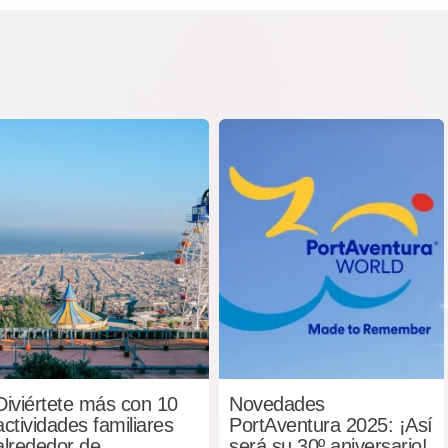
Diviértete más con 10
Novedades
actividades familiares
PortAventura 2025: ¡Así
alrededor de
será su 30º aniversario!