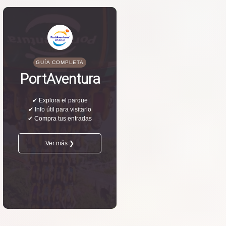
GUÍA COMPLETA
PortAventura
✔ Explora el parque
✔ Info útil para visitarlo
✔ Compra tus entradas
Ver más ❯