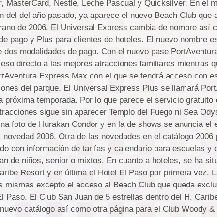
, MasterCard, Nestle, Leche Pascual y Quicksilver. En el m
n del del año pasado, ya aparece el nuevo Beach Club que a
verano de 2006. El Universal Express cambia de nombre así
e pago y Plus para clientes de hoteles. El nuevo nombre e
e dos modalidades de pago. Con el nuevo pase PortAventur
eso directo a las mejores atracciones familiares mientras q
ortAventura Express Max con el que se tendrá acceso con e
iones del parque. El Universal Express Plus se llamará Po
 la próxima temporada. Por lo que parece el servicio gratuit
atracciones sigue sin aparecer Templo del Fuego ni Sea Od
una foto de Hurakan Condor y en la de shows se anuncia el
 novedad 2006. Otra de las novedades en el catálogo 2006 
do con información de tarifas y calendario para escuelas y 
an de niños, senior o mixtos. En cuanto a hoteles, se ha si
Caribe Resort y en última el Hotel El Paso por primera vez. L
as mismas excepto el acceso al Beach Club que queda exclu
 El Paso. El Club San Juan de 5 estrellas dentro del H. Cari
el nuevo catálogo así como otra página para el Club Woody &