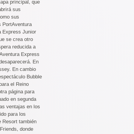
apa principal, que
brirá sus
 como sus
s PortAventura
a Express Junior
ue se crea otro
spera reducida a
rtAventura Express
o desaparecerá. En
yssey. En cambio
 espectáculo Bubble
para el Reino
otra página para
tuado en segunda
as ventajas en los
ido para los
be Resort también
 Friends, donde