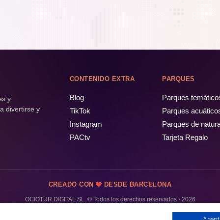
CONTENIDO EXTRA
PARQUES
Blog
Parques temático
es y
 divertirse y
TikTok
Parques acuático
Instagram
Parques de natur
PACtv
Tarjeta Regalo
CREADO CON
DESDE BARCELONA
OCIOTUR DIGITAL SL. © Todos los derechos reservados · 2026
Acept