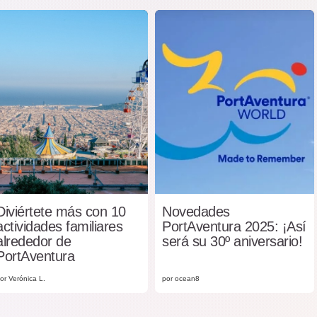
Diviértete más con 10
Novedades
actividades familiares
PortAventura 2025: ¡Así
alrededor de
será su 30º aniversario!
PortAventura
or Verónica L.
por ocean8