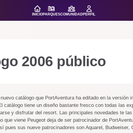
INICIO
PARQUES
COMUNIDAD
PERFIL
ogo 2006 público
 nuevo catálogo que PortAventura ha editado en la versión in
l catálogo tiene un diseño bastante fresco con todas las ex
arse y disfrutar del resort. Las principales novedades te la
ño que viene Peugeot deja de ser patrocinador de PortAventu
Así pues sus nueve patrocinadores son Aquarel, Budweiser, 