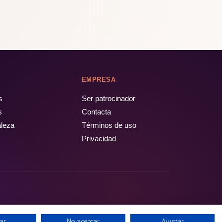
EMPRESA
s
Ser patrocinador
s
Contacta
aleza
Términos de uso
Privacidad
ar
No aceptar
Ajustar