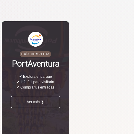
GUÍA COMPLETA
PortAventura
✔ Explora el parque
✔ Info útil para visitarlo
✔ Compra tus entradas
Ver más ❯