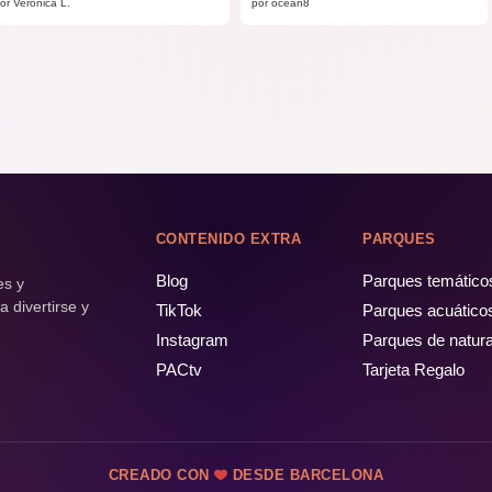
or Verónica L.
por ocean8
CONTENIDO EXTRA
PARQUES
Blog
Parques temático
es y
 divertirse y
TikTok
Parques acuático
Instagram
Parques de natur
PACtv
Tarjeta Regalo
CREADO CON
DESDE BARCELONA