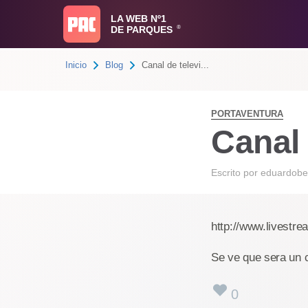
LA WEB Nº1
DE PARQUES
®
Inicio
Blog
Canal de televi...
PORTAVENTURA
Canal 
Escrito por
eduardobe
http://www.livestr
Se ve que sera un c
0